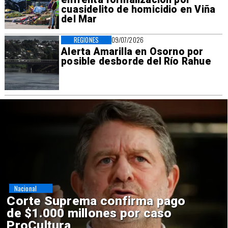
cuasidelito de homicidio en Viña
del Mar
REGIONES
09/07/2026
Alerta Amarilla en Osorno por
posible desborde del Río Rahue
Nacional
Codelco suspende
construcción de Andes Norte
en El Teniente por riesgos