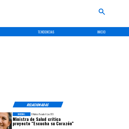
TENDENCIAS
INICIO
RELACIONADAS
NACIONAL
El Martes Pasado A Las 9:55
Ministra de Salud critica
proyecto “Escucha su Corazón”