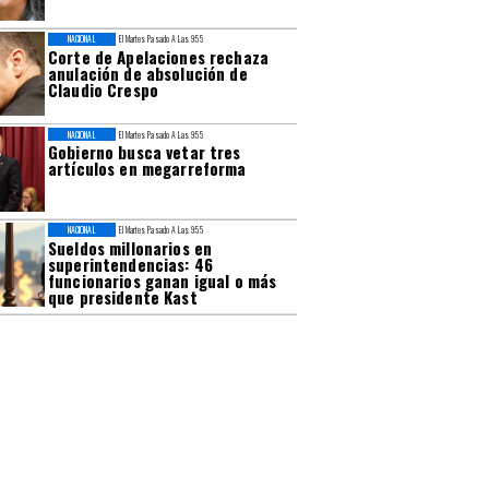
NACIONAL
El Martes Pasado A Las 9:55
Corte de Apelaciones rechaza
anulación de absolución de
Claudio Crespo
NACIONAL
El Martes Pasado A Las 9:55
Gobierno busca vetar tres
artículos en megarreforma
NACIONAL
El Martes Pasado A Las 9:55
Sueldos millonarios en
superintendencias: 46
funcionarios ganan igual o más
que presidente Kast