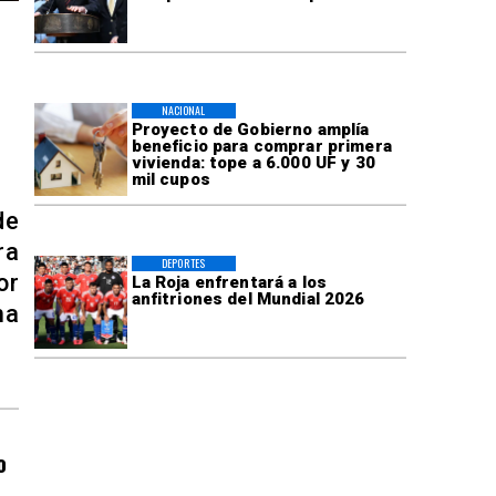
NACIONAL
Proyecto de Gobierno amplía
beneficio para comprar primera
vivienda: tope a 6.000 UF y 30
mil cupos
de
ra
DEPORTES
or
La Roja enfrentará a los
anfitriones del Mundial 2026
ma
o