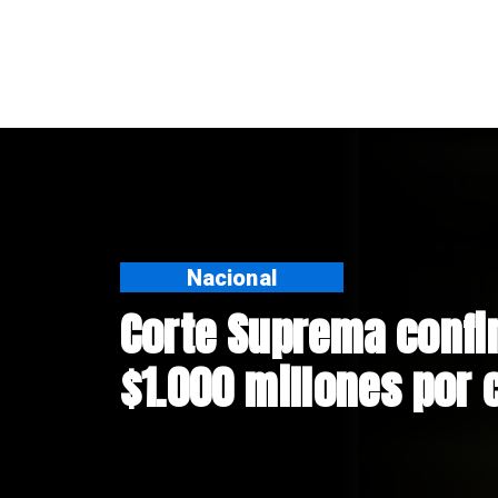
Nacional
Codelco suspende
Andes Norte en El 
riesgos sísmicos