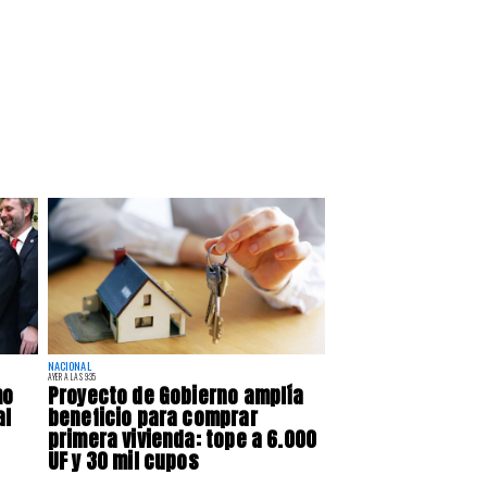
NACIONAL
AYER A LAS 9:35
mo
Proyecto de Gobierno amplía
al
beneficio para comprar
primera vivienda: tope a 6.000
UF y 30 mil cupos