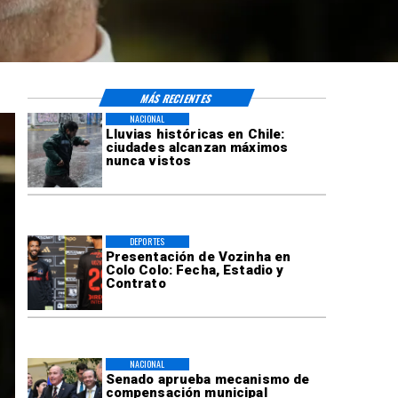
MÁS RECIENTES
NACIONAL
Lluvias históricas en Chile:
ciudades alcanzan máximos
nunca vistos
DEPORTES
Presentación de Vozinha en
Colo Colo: Fecha, Estadio y
Contrato
NACIONAL
Senado aprueba mecanismo de
compensación municipal