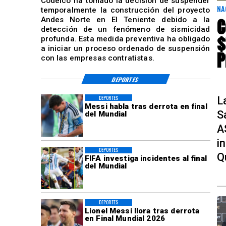
Codelco ha tomado la decisión de suspender
NA
temporalmente la construcción del proyecto
C
Andes Norte en El Teniente debido a la
detección de un fenómeno de sismicidad
$
profunda. Esta medida preventiva ha obligado
a iniciar un proceso ordenado de suspensión
P
con las empresas contratistas.
DEPORTES
DEPORTES
L
Messi habla tras derrota en final
S
del Mundial
A
i
DEPORTES
Q
FIFA investiga incidentes al final
del Mundial
DEPORTES
Lionel Messi llora tras derrota
en Final Mundial 2026