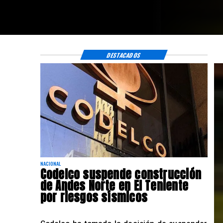
DESTACADOS
NACIONAL
Codelco suspende construcción
de Andes Norte en El Teniente
por riesgos sísmicos