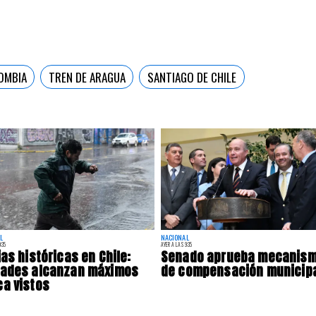
OMBIA
TREN DE ARAGUA
SANTIAGO DE CHILE
L
NACIONAL
:35
AYER A LAS 9:35
ias históricas en Chile:
Senado aprueba mecanis
dades alcanzan máximos
de compensación municip
a vistos