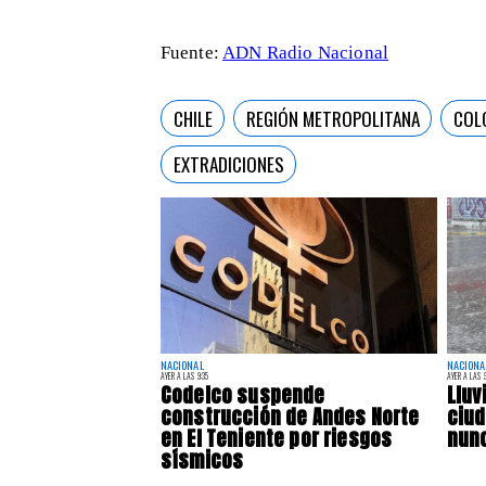
Fuente:
ADN Radio Nacional
CHILE
REGIÓN METROPOLITANA
COL
EXTRADICIONES
NACIONAL
NACIONA
AYER A LAS 9:35
AYER A LAS 9
Codelco suspende
Lluv
construcción de Andes Norte
ciu
en El Teniente por riesgos
nunc
sísmicos