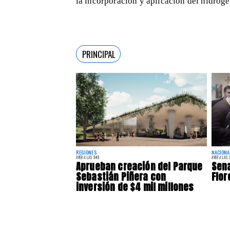
la incorporación y aplicación del hidróge
PRINCIPAL
REGIONES
NACIONA
AYER A LAS 9:49
AYER A LAS 9
Aprueban creación del Parque
Sena
Sebastián Piñera con
Flor
inversión de $4 mil millones