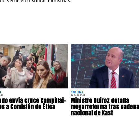
no verde en distintas industrias.
L
NACIONAL
:49
AYER A LAS 9:49
do envía cruce Campillai-
Ministro Quiroz detalla
es a Comisión de Ética
megarreforma tras caden
nacional de Kast