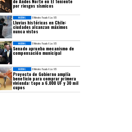
de Andes Norte en El Teniente
por riesgos sísmicos
NACIONAL
El Miércoles Pasado A Las 9:35
Lluvias históricas en Chile:
ciudades alcanzan máximos
nunca vistos
NACIONAL
El Miércoles Pasado A Las 9:35
Senado aprueba mecanismo de
compensación municipal
NACIONAL
El Miércoles Pasado A Las 9:35
Proyecto de Gobierno amplía
beneficio para comprar primera
vivienda: tope a 6.000 UF y 30 mil
cupos