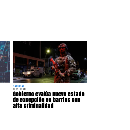
NACIONAL
AYER A LAS 9:49
Gobierno evalúa nuevo estado
a
de excepción en barrios con
alta criminalidad