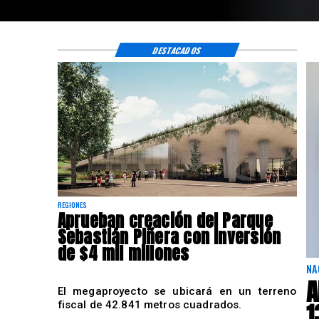
DESTACADOS
REGIONES
Aprueban creación del Parque
Sebastián Piñera con inversión
de $4 mil millones
NA
A
El megaproyecto se ubicará en un terreno
1
fiscal de 42.841 metros cuadrados.