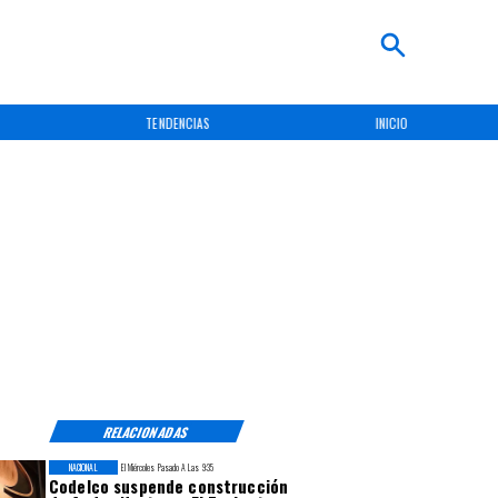
TENDENCIAS
INICIO
RELACIONADAS
NACIONAL
El Miércoles Pasado A Las 9:35
Codelco suspende construcción