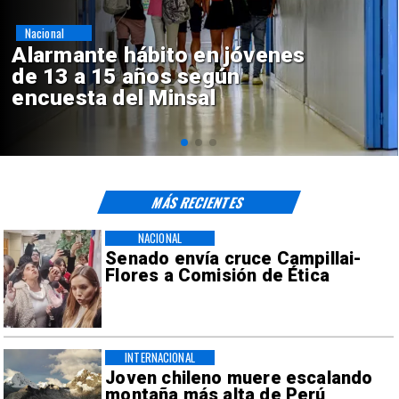
Regiones
Aprueban creación del Parque
Sebastián Piñera con inversión
de $4 mil millones
MÁS RECIENTES
NACIONAL
Senado envía cruce Campillai-
Flores a Comisión de Ética
INTERNACIONAL
Joven chileno muere escalando
montaña más alta de Perú