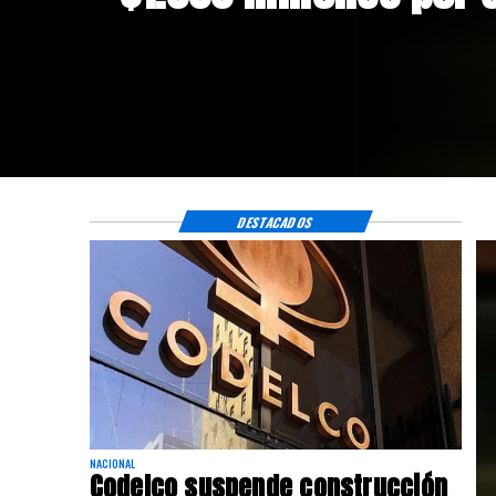
riesgos sísmicos
DESTACADOS
NACIONAL
Codelco suspende construcción