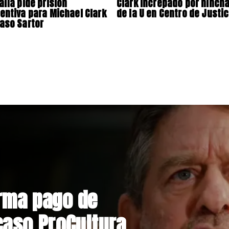
alía pide prisión
Clark increpado por hinch
entiva para Michael Clark
de la U en Centro de Justic
aso Sartor
nstrucción de
niente por