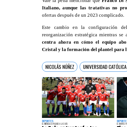
Vale la pena mencionar que
Franco Di S
Italiano, aunque las tratativas no p
ofertas después de un 2023 complicado.
​Este cambio en la configuración de
reorganización estratégica mientras se
centra ahora en cómo el equipo abo
Cristal y la formación del plantel para
NICOLÁS NÚÑEZ
UNIVERSIDAD CATÓLICA
DEPORTES
DEPORTE
EL MIÉRCOLES PASADO A LAS 9:35
EL MARTES P