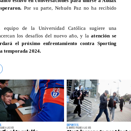
anto estuvo en conversaciones para unirse a Audax
rosperaron.
Por su parte, Nehuén Paz no ha recibido
l equipo de la Universidad Católica sugiere una
 acercan los desafíos del nuevo año, y la
atención se
rdará el próximo enfrentamiento contra Sporting
 la temporada 2024.
S
DEPORTES
ASADO A LAS 9:55
EL MARTES PASADO A LAS 9:55