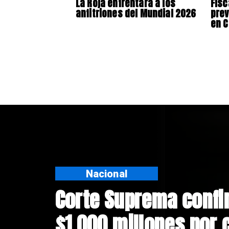
La Roja enfrentará a los
Fisc
anfitriones del Mundial 2026
prev
en C
Nacional
Codelco suspende co
Andes Norte en El Te