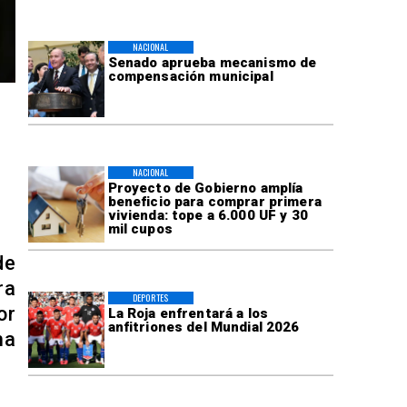
NACIONAL
Senado aprueba mecanismo de
compensación municipal
NACIONAL
Proyecto de Gobierno amplía
beneficio para comprar primera
vivienda: tope a 6.000 UF y 30
mil cupos
de
ra
DEPORTES
or
La Roja enfrentará a los
anfitriones del Mundial 2026
ma