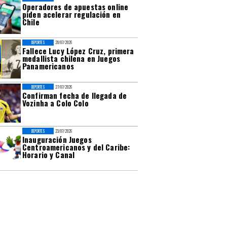
Operadores de apuestas online
piden acelerar regulación en
Chile
DEPORTES
28/07/2026
Fallece Lucy López Cruz, primera
medallista chilena en Juegos
Panamericanos
DEPORTES
27/07/2026
Confirman fecha de llegada de
Vozinha a Colo Colo
DEPORTES
23/07/2026
Inauguración Juegos
Centroamericanos y del Caribe:
Horario y Canal