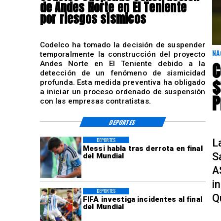
de Andes Norte en El Teniente
por riesgos sísmicos
Codelco ha tomado la decisión de suspender
NA
temporalmente la construcción del proyecto
C
Andes Norte en El Teniente debido a la
detección de un fenómeno de sismicidad
$
profunda. Esta medida preventiva ha obligado
a iniciar un proceso ordenado de suspensión
P
con las empresas contratistas.
DEPORTES
DEPORTES
L
Messi habla tras derrota en final
S
del Mundial
A
i
DEPORTES
Q
FIFA investiga incidentes al final
del Mundial