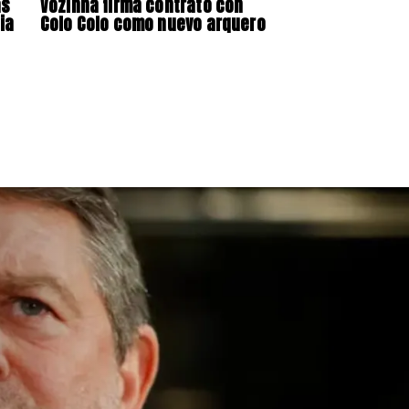
as
Vozinha firma contrato con
ia
Colo Colo como nuevo arquero