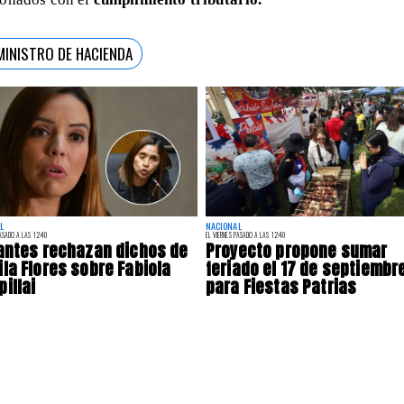
MINISTRO DE HACIENDA
L
NACIONAL
PASADO A LAS 12:40
EL VIERNES PASADO A LAS 12:40
antes rechazan dichos de
Proyecto propone sumar
la Flores sobre Fabiola
feriado el 17 de septiembr
illai
para Fiestas Patrias