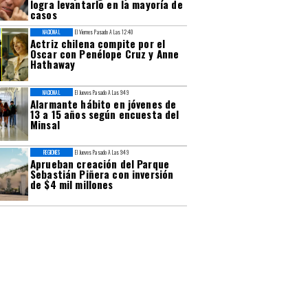
logra levantarlo en la mayoría de
casos
NACIONAL
El Viernes Pasado A Las 12:40
Actriz chilena compite por el
Oscar con Penélope Cruz y Anne
Hathaway
NACIONAL
El Jueves Pasado A Las 9:49
Alarmante hábito en jóvenes de
13 a 15 años según encuesta del
Minsal
REGIONES
El Jueves Pasado A Las 9:49
Aprueban creación del Parque
Sebastián Piñera con inversión
de $4 mil millones