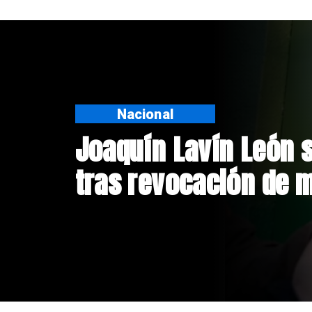
Nacional
Chile y Venezuela fo
de relaciones consu