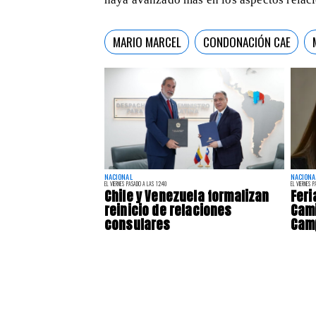
MARIO MARCEL
CONDONACIÓN CAE
NACIONAL
NACIONA
EL VIERNES PASADO A LAS 12:40
EL VIERNES 
Chile y Venezuela formalizan
Feri
reinicio de relaciones
Cami
consulares
Camp