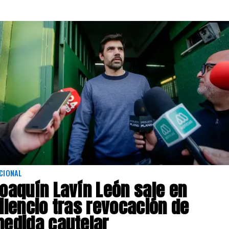
CIONAL
oaquín Lavín León sale en
ilencio tras revocación de
edida cautelar