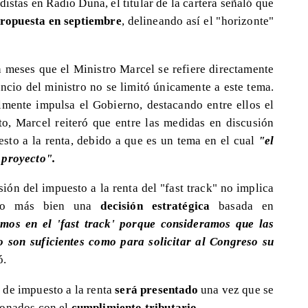
istas en Radio Duna, el titular de la cartera señaló que
ropuesta en septiembre
, delineando así el "horizonte"
n meses que el Ministro Marcel se refiere directamente
ncio del ministro no se limitó únicamente a este tema.
mente impulsa el Gobierno, destacando entre ellos el
to, Marcel reiteró que entre las medidas en discusión
esto a la renta, debido a que es un tema en el cual
"el
 proyecto".
ión del impuesto a la renta del "fast track" no implica
sino más bien una
decisión estratégica
basada en
imos en el 'fast track' porque consideramos que las
o son suficientes como para solicitar al Congreso su
ó.
 de impuesto a la renta
será presentado
una vez
que se
ionados con el
cumplimiento tributario.