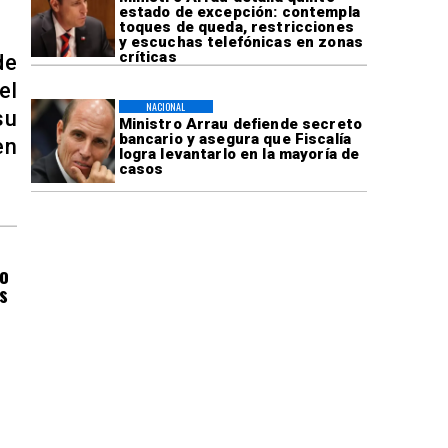
estado de excepción: contempla
toques de queda, restricciones
y escuchas telefónicas en zonas
críticas
de
el
NACIONAL
su
Ministro Arrau defiende secreto
bancario y asegura que Fiscalía
en
logra levantarlo en la mayoría de
casos
do
s