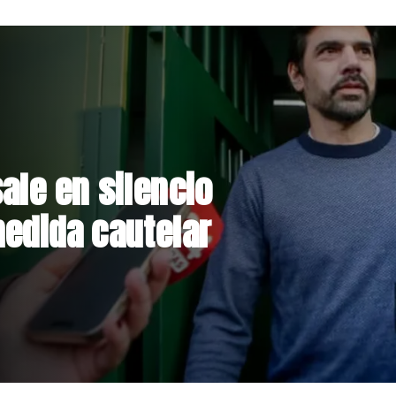
rmalizan reinicio
lares