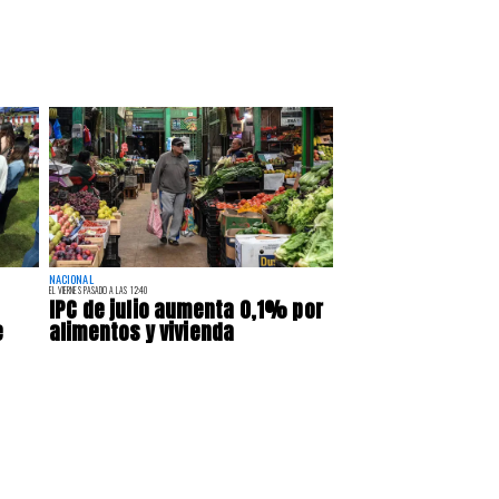
NACIONAL
EL VIERNES PASADO A LAS 12:40
IPC de julio aumenta 0,1% por
e
alimentos y vivienda