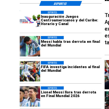
DEPORTES
DEPORTES
T
Inauguración Juegos
Centroamericanos y del Caribe:
A
Horario y Canal
e
e
DEPORTES
t
Messi habla tras derrota en final
del Mundial
DEPORTES
FIFA investiga incidentes al final
del Mundial
DEPORTES
Lionel Messi llora tras derrota
en Final Mundial 2026