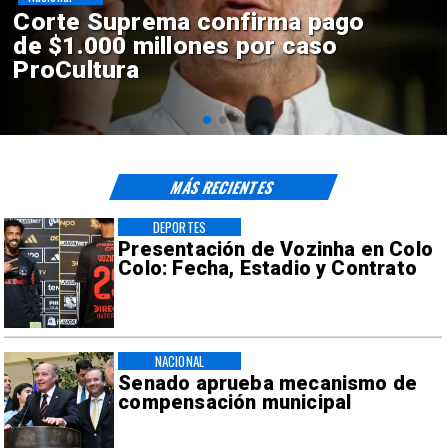
Codelco suspende
construcción de Andes Norte
en El Teniente por riesgos
sísmicos
MÁS RECIENTES
DEPORTES
Presentación de Vozinha en Colo
Colo: Fecha, Estadio y Contrato
NACIONAL
Senado aprueba mecanismo de
compensación municipal