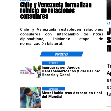
Chile y Venezuela formalizan
reinicio de relaciones
consulares
NA
J
Chile y Venezuela restablecen relaciones
consulares con intercambio de notas
s
diplomáticas, iniciando etapa de
normalización bilateral.
m
DEPORTES
DEPORTES
T
Inauguración Juegos
Centroamericanos y del Caribe:
A
Horario y Canal
e
e
DEPORTES
t
Messi habla tras derrota en final
del Mundial