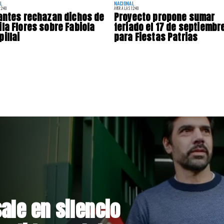
L
NACIONAL
12:40
AYER A LAS 12:40
antes rechazan dichos de
Proyecto propone sumar
la Flores sobre Fabiola
feriado el 17 de septiembr
illai
para Fiestas Patrias
rmalizan reinicio