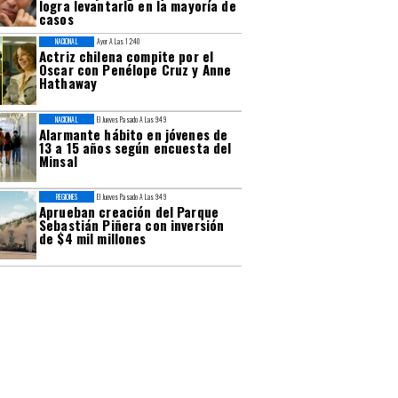
logra levantarlo en la mayoría de
casos
NACIONAL
Ayer A Las 12:40
Actriz chilena compite por el
Oscar con Penélope Cruz y Anne
Hathaway
NACIONAL
El Jueves Pasado A Las 9:49
Alarmante hábito en jóvenes de
13 a 15 años según encuesta del
Minsal
REGIONES
El Jueves Pasado A Las 9:49
Aprueban creación del Parque
Sebastián Piñera con inversión
de $4 mil millones