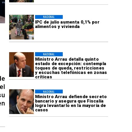
NACIONAL
IPC de julio aumenta 0,1% por
alimentos y vivienda
NACIONAL
Ministro Arrau detalla quinto
estado de excepción: contempla
toques de queda, restricciones
y escuchas telefónicas en zonas
críticas
de
el
NACIONAL
su
Ministro Arrau defiende secreto
bancario y asegura que Fiscalía
en
logra levantarlo en la mayoría de
casos