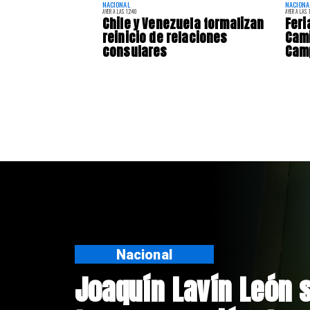
NACIONAL
NACIONA
AYER A LAS 12:40
AYER A LAS 
Chile y Venezuela formalizan
Feri
reinicio de relaciones
Cami
consulares
Camp
Nacional
Chile y Venezuela fo