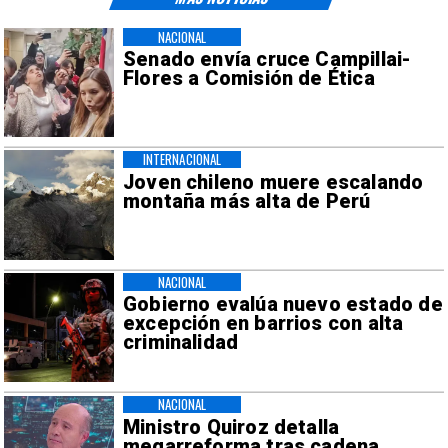
NACIONAL
Senado envía cruce Campillai-
Flores a Comisión de Ética
INTERNACIONAL
Joven chileno muere escalando
montaña más alta de Perú
NACIONAL
Gobierno evalúa nuevo estado de
excepción en barrios con alta
criminalidad
NACIONAL
Ministro Quiroz detalla
megarreforma tras cadena