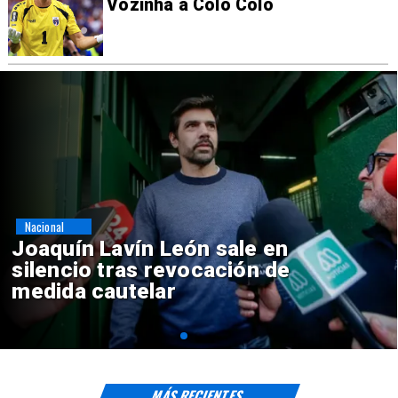
Vozinha a Colo Colo
Nacional
Chile y Venezuela formalizan
reinicio de relaciones
consulares
MÁS RECIENTES