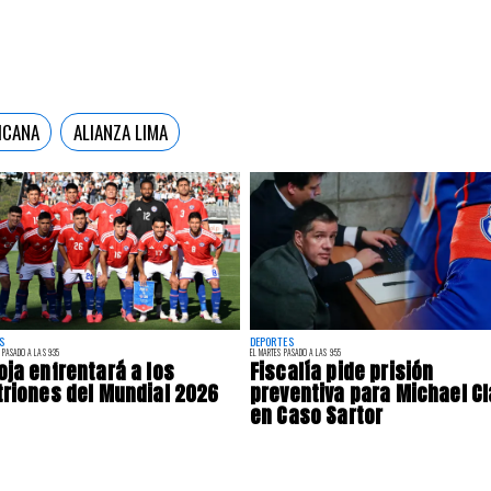
ICANA
ALIANZA LIMA
S
DEPORTES
 PASADO A LAS 9:35
EL MARTES PASADO A LAS 9:55
oja enfrentará a los
Fiscalía pide prisión
triones del Mundial 2026
preventiva para Michael Cl
en Caso Sartor