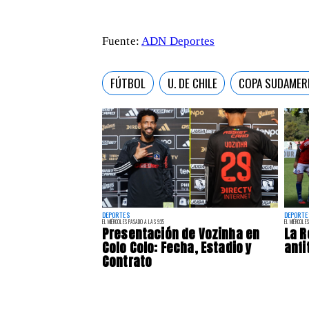
Fuente:
ADN Deportes
FÚTBOL
U. DE CHILE
COPA SUDAMER
DEPORTES
DEPORTE
EL MIÉRCOLES PASADO A LAS 9:35
EL MIÉRCOLES
Presentación de Vozinha en
La R
Colo Colo: Fecha, Estadio y
anfi
Contrato