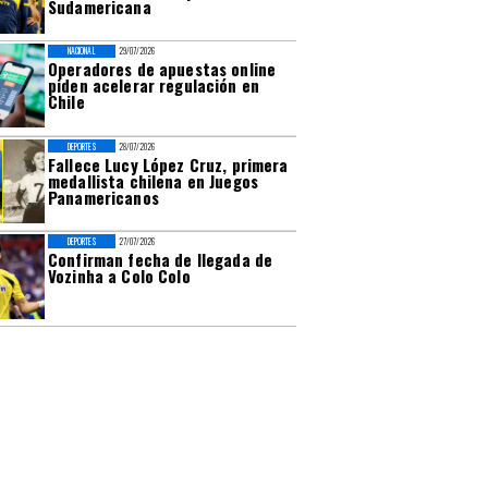
Sudamericana
NACIONAL
29/07/2026
Operadores de apuestas online
piden acelerar regulación en
Chile
DEPORTES
28/07/2026
Fallece Lucy López Cruz, primera
medallista chilena en Juegos
Panamericanos
DEPORTES
27/07/2026
Confirman fecha de llegada de
Vozinha a Colo Colo