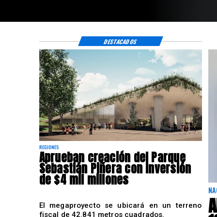
DESTACADOS
REGIONES
Aprueban creación del Parque
Sebastián Piñera con inversión
de $4 mil millones
NA
A
El megaproyecto se ubicará en un terreno
fiscal de 42.841 metros cuadrados.