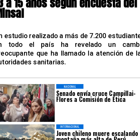
3 a 15 años según encuesta del
insal
n estudio realizado a más de 7.200 estudiant
n todo el país ha revelado un camb
reocupante que ha llamado la atención de l
utoridades sanitarias.
NACIONAL
Senado envía cruce Campillai-
Flores a Comisión de Ética
INTERNACIONAL
Joven chileno muere escalando
montaña más alta de Perú