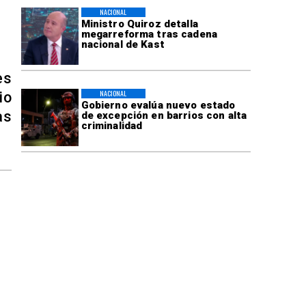
NACIONAL
Ministro Quiroz detalla
megarreforma tras cadena
nacional de Kast
es
NACIONAL
io
Gobierno evalúa nuevo estado
as
de excepción en barrios con alta
criminalidad