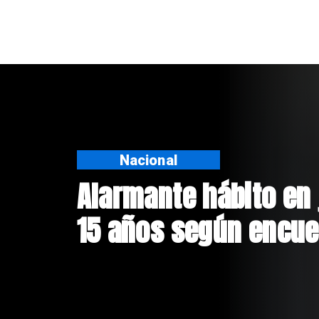
Regiones
Aprueban creación d
Sebastián Piñera con
$4 mil millones