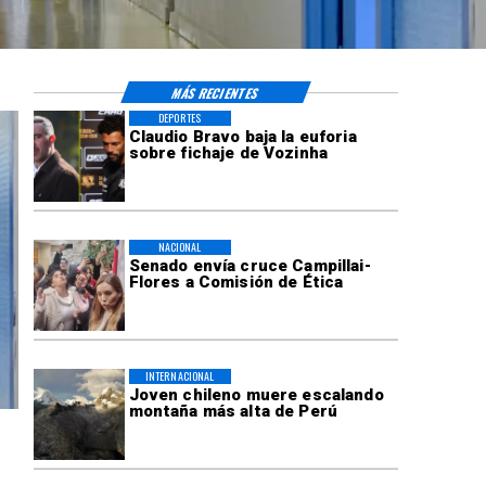
MÁS RECIENTES
DEPORTES
Claudio Bravo baja la euforia
sobre fichaje de Vozinha
NACIONAL
Senado envía cruce Campillai-
Flores a Comisión de Ética
INTERNACIONAL
Joven chileno muere escalando
montaña más alta de Perú