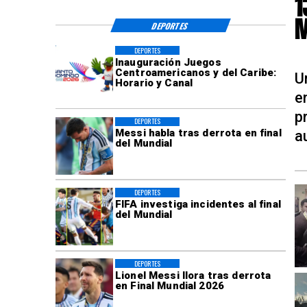
1
M
DEPORTES
DEPORTES
Inauguración Juegos
Centroamericanos y del Caribe:
U
Horario y Canal
e
p
DEPORTES
Messi habla tras derrota en final
a
del Mundial
DEPORTES
FIFA investiga incidentes al final
del Mundial
DEPORTES
Lionel Messi llora tras derrota
en Final Mundial 2026