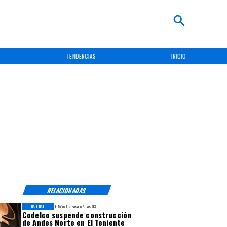
TENDENCIAS
INICIO
RELACIONADAS
NACIONAL
El Miércoles Pasado A Las 9:35
Codelco suspende construcción
de Andes Norte en El Teniente