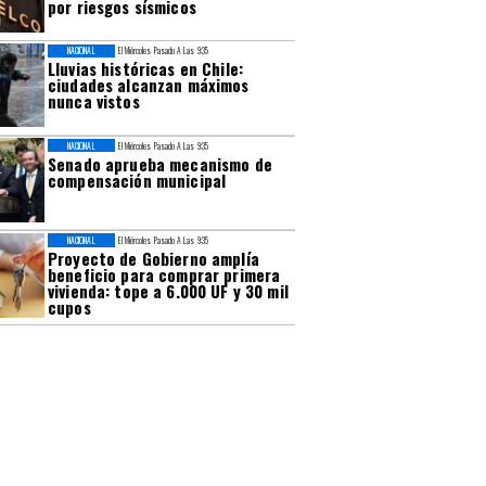
por riesgos sísmicos
NACIONAL
El Miércoles Pasado A Las 9:35
Lluvias históricas en Chile:
ciudades alcanzan máximos
nunca vistos
NACIONAL
El Miércoles Pasado A Las 9:35
Senado aprueba mecanismo de
compensación municipal
NACIONAL
El Miércoles Pasado A Las 9:35
Proyecto de Gobierno amplía
beneficio para comprar primera
vivienda: tope a 6.000 UF y 30 mil
cupos