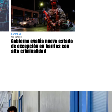
NACIONAL
AYER A LAS 9:49
Gobierno evalúa nuevo estado
a
de excepción en barrios con
alta criminalidad