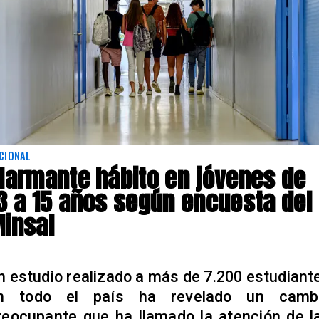
CIONAL
larmante hábito en jóvenes de
3 a 15 años según encuesta del
insal
n estudio realizado a más de 7.200 estudiant
n todo el país ha revelado un camb
reocupante que ha llamado la atención de l