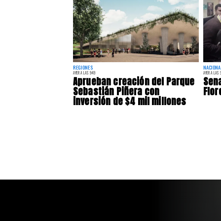
REGIONES
NACIONA
AYER A LAS 9:49
AYER A LAS 9
Aprueban creación del Parque
Sena
Sebastián Piñera con
Flor
inversión de $4 mil millones