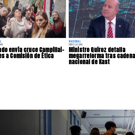
L
NACIONAL
:49
AYER A LAS 9:49
do envía cruce Campillai-
Ministro Quiroz detalla
es a Comisión de Ética
megarreforma tras caden
nacional de Kast