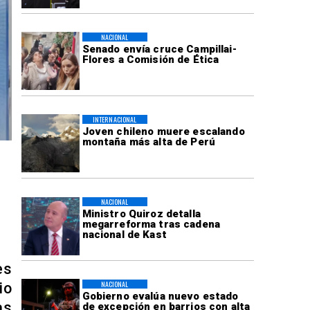
NACIONAL
Senado envía cruce Campillai-
Flores a Comisión de Ética
INTERNACIONAL
Joven chileno muere escalando
montaña más alta de Perú
NACIONAL
Ministro Quiroz detalla
megarreforma tras cadena
nacional de Kast
es
NACIONAL
io
Gobierno evalúa nuevo estado
as
de excepción en barrios con alta