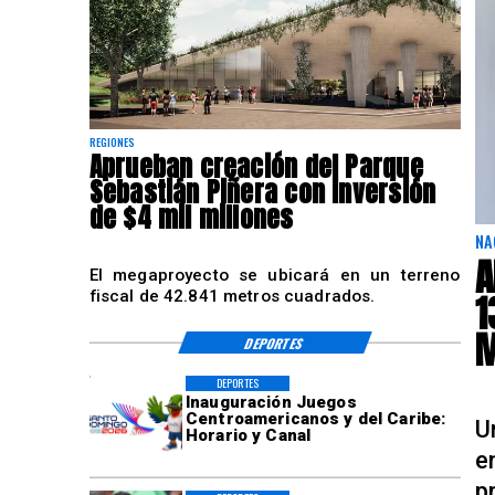
REGIONES
Aprueban creación del Parque
Sebastián Piñera con inversión
de $4 mil millones
NA
A
El megaproyecto se ubicará en un terreno
1
fiscal de 42.841 metros cuadrados.
M
DEPORTES
DEPORTES
Inauguración Juegos
Centroamericanos y del Caribe:
U
Horario y Canal
e
p