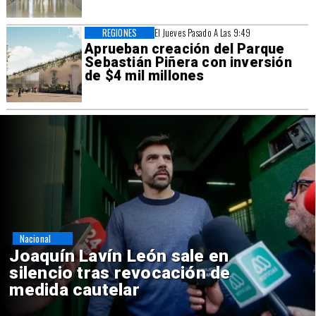
REGIONES
El Jueves Pasado A Las 9:49
Aprueban creación del Parque
Sebastián Piñera con inversión
de $4 mil millones
Nacional
Chile y Venezuela formalizan
reinicio de relaciones
consulares