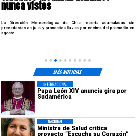
El arquero caboverdiano Vozinha será presentado en el Estadio
Monumental este miércoles. Conoce detalles sobre su debut, la
n
camiseta que usará y las cláusulas de su contrato.
n
MÁS NOTICIAS
INTERNACIONAL
Papa León XIV anuncia gira por
Sudamérica
NACIONAL
Ministra de Salud critica
proyecto “Escucha su Corazón”