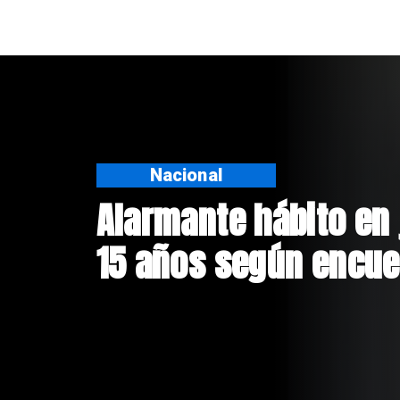
Regiones
Aprueban creación d
Sebastián Piñera con
$4 mil millones