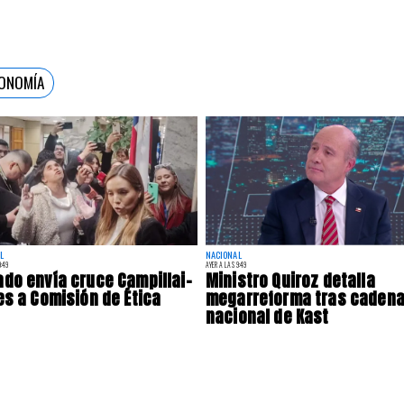
CONOMÍA
L
NACIONAL
:49
AYER A LAS 9:49
do envía cruce Campillai-
Ministro Quiroz detalla
es a Comisión de Ética
megarreforma tras caden
nacional de Kast