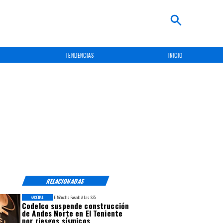
TENDENCIAS
INICIO
RELACIONADAS
NACIONAL
El Miércoles Pasado A Las 9:35
Codelco suspende construcción
de Andes Norte en El Teniente
por riesgos sísmicos