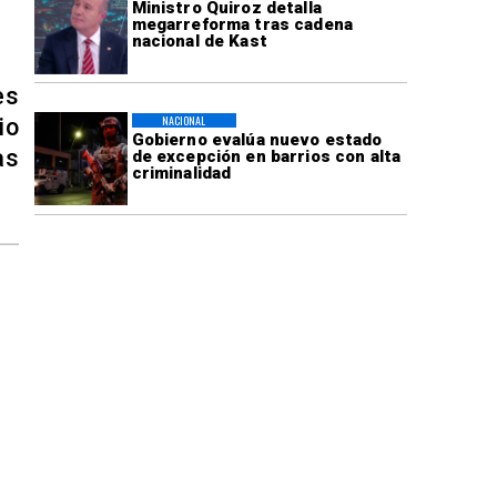
Ministro Quiroz detalla
megarreforma tras cadena
nacional de Kast
es
NACIONAL
io
Gobierno evalúa nuevo estado
as
de excepción en barrios con alta
criminalidad