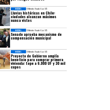
NACIONAL
El Miércoles Pasado A Las 9:35
Lluvias históricas en Chile:
ciudades alcanzan máximos
nunca vistos
NACIONAL
El Miércoles Pasado A Las 9:35
Senado aprueba mecanismo de
compensación municipal
NACIONAL
El Miércoles Pasado A Las 9:35
Proyecto de Gobierno amplía
beneficio para comprar primera
vivienda: tope a 6.000 UF y 30 mil
cupos