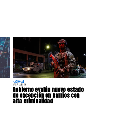
NACIONAL
AYER A LAS 9:49
Gobierno evalúa nuevo estado
a
de excepción en barrios con
alta criminalidad