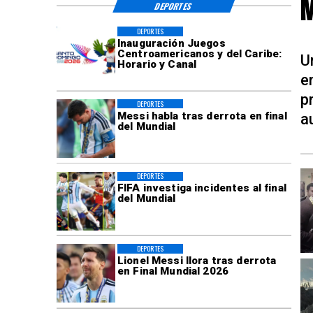
M
DEPORTES
DEPORTES
Inauguración Juegos
Centroamericanos y del Caribe:
U
Horario y Canal
e
p
DEPORTES
Messi habla tras derrota en final
a
del Mundial
DEPORTES
FIFA investiga incidentes al final
del Mundial
DEPORTES
Lionel Messi llora tras derrota
en Final Mundial 2026