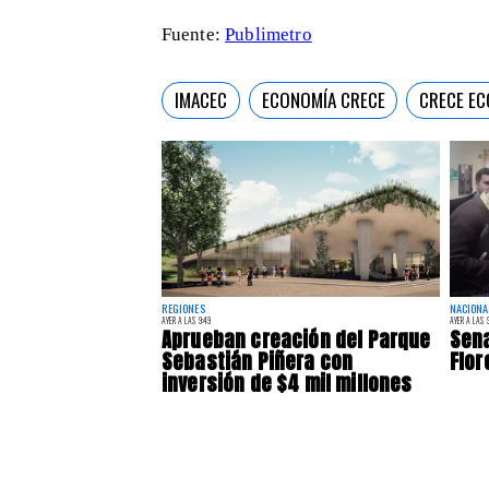
Fuente:
Publimetro
IMACEC
ECONOMÍA CRECE
CRECE E
REGIONES
NACIONA
AYER A LAS 9:49
AYER A LAS 9
Aprueban creación del Parque
Sena
Sebastián Piñera con
Flor
inversión de $4 mil millones