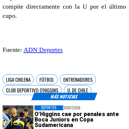
compite directamente con la U por el último
cupo.
Fuente:
ADN Deportes
LIGA CHILENA
FÚTBOL
ENTRENADORES
CLUB DEPORTIVO O'HIGGINS
U. DE CHILE
MÁS NOTICIAS
DEPORTES
31/07/2026
O'Higgins cae por penales ante
Boca Juniors en Copa
Sudamericana