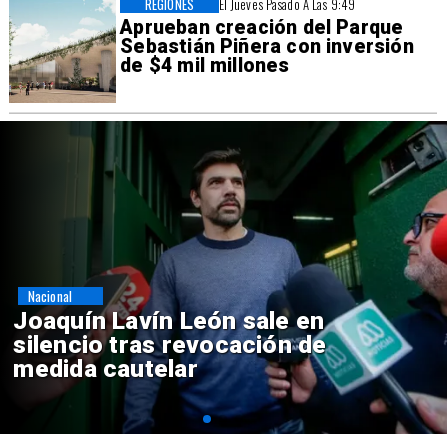
REGIONES
El Jueves Pasado A Las 9:49
Aprueban creación del Parque
Sebastián Piñera con inversión
de $4 mil millones
Nacional
Chile y Venezuela formalizan
reinicio de relaciones
consulares