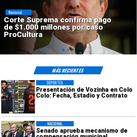
Nacional
Codelco suspende
construcción de Andes Norte
en El Teniente por riesgos
sísmicos
MÁS RECIENTES
DEPORTES
Presentación de Vozinha en Colo
Colo: Fecha, Estadio y Contrato
NACIONAL
Senado aprueba mecanismo de
compensación municipal