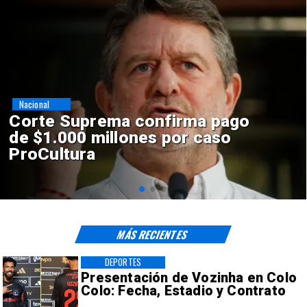
Nacional
Codelco suspende
construcción de Andes Norte
en El Teniente por riesgos
sísmicos
MÁS RECIENTES
DEPORTES
Presentación de Vozinha en Colo
Colo: Fecha, Estadio y Contrato