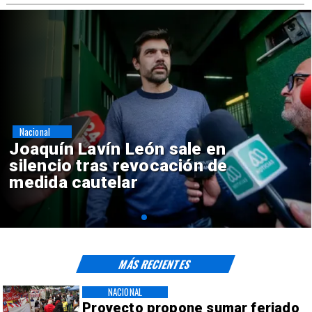
Nacional
Chile y Venezuela formalizan
reinicio de relaciones
consulares
MÁS RECIENTES
NACIONAL
Proyecto propone sumar feriado