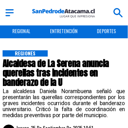
REGIONAL
ENTRETENCIÓN
DEPORTES
REGIONES
Alcaldesa de La Serena anuncia
querellas tras incidentes en
banderazo de la U
La alcaldesa Daniela Norambuena señaló que
presentarán las querellas correspondientes por los
graves incidentes ocurridos durante el banderazo
universitario. Criticó la falta de coordinación en
medidas preventivas por parte del municipio.
Jueves, 25 De Septiembre De 2025 10:51