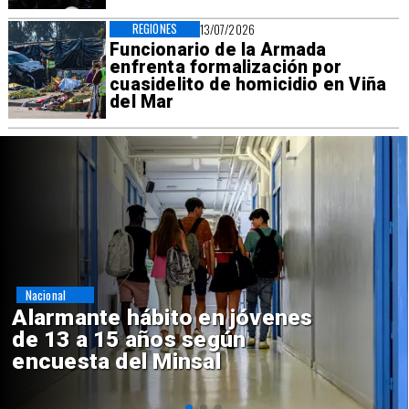
REGIONES
13/07/2026
Funcionario de la Armada
enfrenta formalización por
cuasidelito de homicidio en Viña
del Mar
Regiones
Aprueban creación del Parque
Sebastián Piñera con inversión
de $4 mil millones