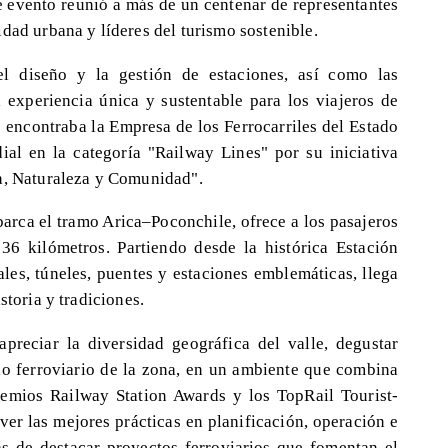
te evento reunió a más de un centenar de representantes
dad urbana y líderes del turismo sostenible.
el diseño y la gestión de estaciones, así como las
a experiencia única y sustentable para los viajeros de
 encontraba la Empresa de los Ferrocarriles del Estado
al en la categoría "Railway Lines" por su iniciativa
ia, Naturaleza y Comunidad".
barca el tramo Arica–Poconchile, ofrece a los pasajeros
6 kilómetros. Partiendo desde la histórica Estación
les, túneles, puentes y estaciones emblemáticas, llega
storia y tradiciones.
 apreciar la diversidad geográfica del valle, degustar
io ferroviario de la zona, en un ambiente que combina
remios Railway Station Awards y los TopRail Tourist-
er las mejores prácticas en planificación, operación e
s de destacar proyectos ferroviarios que fomentan el