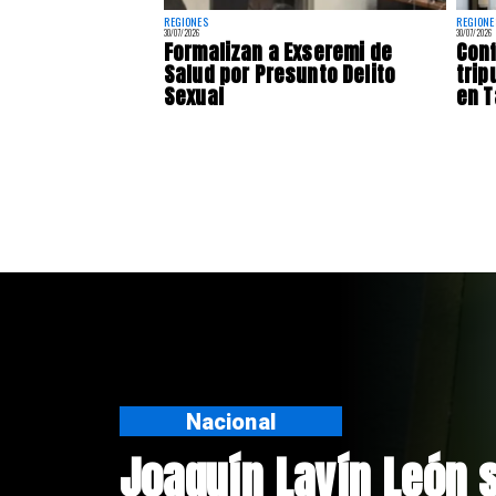
REGIONES
REGIONE
30/07/2026
30/07/2026
Formalizan a Exseremi de
Con
Salud por Presunto Delito
trip
Sexual
en 
Nacional
Chile y Venezuela fo