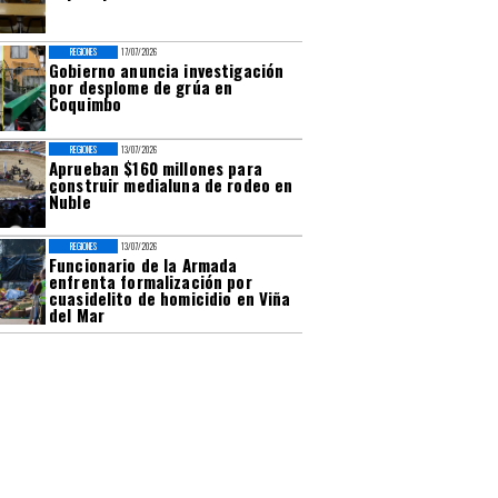
REGIONES
17/07/2026
Gobierno anuncia investigación
por desplome de grúa en
Coquimbo
REGIONES
13/07/2026
Aprueban $160 millones para
construir medialuna de rodeo en
Ñuble
REGIONES
13/07/2026
Funcionario de la Armada
enfrenta formalización por
cuasidelito de homicidio en Viña
del Mar