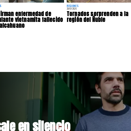
S
REGIONES
28/07/2026
firman enfermedad de
Tornados sorprenden a la
ulante vietnamita fallecido
región del Ñuble
Talcahuano
rmalizan reinicio