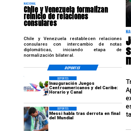
NACIONAL
Chile y Venezuela formalizan
reinicio de relaciones
consulares
NA
J
Chile y Venezuela restablecen relaciones
consulares con intercambio de notas
s
diplomáticas, iniciando etapa de
normalización bilateral.
m
DEPORTES
DEPORTES
T
Inauguración Juegos
Centroamericanos y del Caribe:
A
Horario y Canal
e
e
DEPORTES
t
Messi habla tras derrota en final
del Mundial