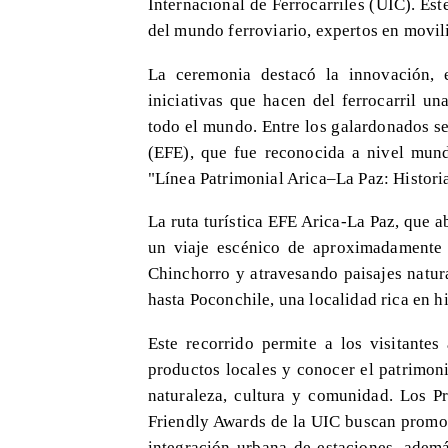
Internacional de Ferrocarriles (UIC). Es
del mundo ferroviario, expertos en movili
La ceremonia destacó la innovación, 
iniciativas que hacen del ferrocarril un
todo el mundo. Entre los galardonados se
(EFE), que fue reconocida a nivel mundi
"Línea Patrimonial Arica–La Paz: Histor
La ruta turística EFE Arica-La Paz, que a
un viaje escénico de aproximadamente 3
Chinchorro y atravesando paisajes natura
hasta Poconchile, una localidad rica en hi
Este recorrido permite a los visitantes
productos locales y conocer el patrimon
naturaleza, cultura y comunidad. Los P
Friendly Awards de la UIC buscan promov
integración urbana de estaciones, ademá