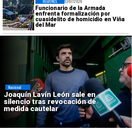
REGIONES
13/07/2026
Funcionario de la Armada
enfrenta formalización por
cuasidelito de homicidio en Viña
del Mar
Nacional
Chile y Venezuela formalizan
reinicio de relaciones
consulares