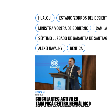
HUALQUI
ESTADIO 'ZORROS DEL DESIER
MINISTRA VOCERA DE GOBIERNO
CAMILA
SÉPTIMO JUZGADO DE GARANTÍA DE SANTIA
ALEXEI NAVALNY
BENFICA
REGIONAL
01/05/2026
​CIRCULARTEC ACTIVA EN
TARAPACÁ CENTRO NEURÁLGICO