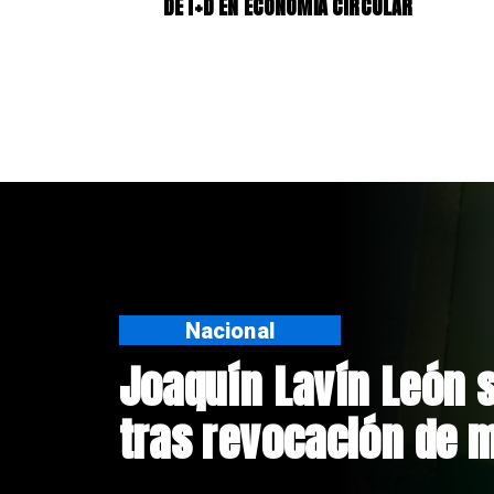
DE I+D EN ECONOMÍA CIRCULAR
Nacional
Joaquín Lavín León s
tras revocación de 