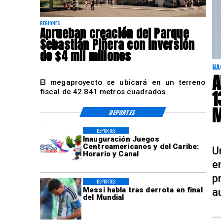
REGIONES
Aprueban creación del Parque
Sebastián Piñera con inversión
de $4 mil millones
NA
A
El megaproyecto se ubicará en un terreno
1
fiscal de 42.841 metros cuadrados.
M
DEPORTES
DEPORTES
Inauguración Juegos
Centroamericanos y del Caribe:
U
Horario y Canal
e
p
DEPORTES
Messi habla tras derrota en final
a
del Mundial