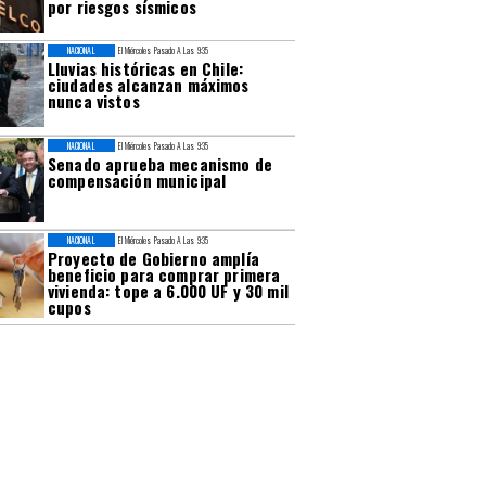
por riesgos sísmicos
NACIONAL
El Miércoles Pasado A Las 9:35
Lluvias históricas en Chile:
ciudades alcanzan máximos
nunca vistos
NACIONAL
El Miércoles Pasado A Las 9:35
Senado aprueba mecanismo de
compensación municipal
NACIONAL
El Miércoles Pasado A Las 9:35
Proyecto de Gobierno amplía
beneficio para comprar primera
vivienda: tope a 6.000 UF y 30 mil
cupos