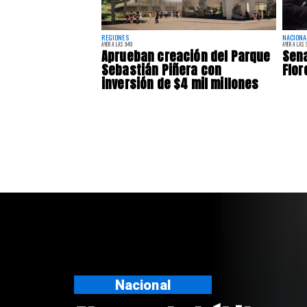
REGIONES
NACIONA
AYER A LAS 9:49
AYER A LAS 9
Aprueban creación del Parque
Sena
Sebastián Piñera con
Flor
inversión de $4 mil millones
Regiones