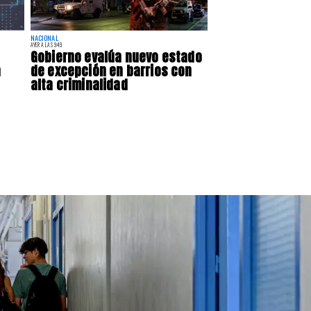
NACIONAL
AYER A LAS 9:49
Gobierno evalúa nuevo estado
a
de excepción en barrios con
alta criminalidad