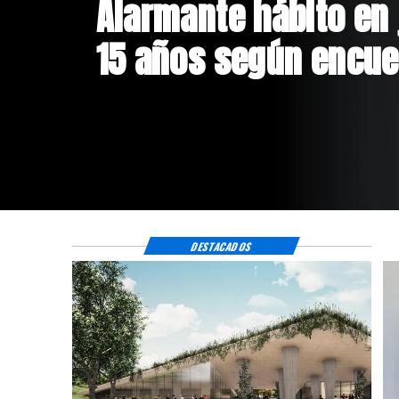
Aprueban creación d
Sebastián Piñera con
$4 mil millones
DESTACADOS