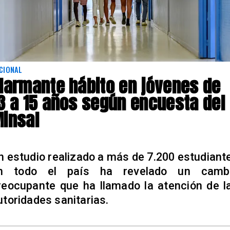
CIONAL
larmante hábito en jóvenes de
3 a 15 años según encuesta del
insal
n estudio realizado a más de 7.200 estudiant
n todo el país ha revelado un camb
reocupante que ha llamado la atención de l
utoridades sanitarias.