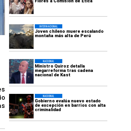
Flores a Comisión de Ética
INTERNACIONAL
Joven chileno muere escalando
montaña más alta de Perú
NACIONAL
Ministro Quiroz detalla
megarreforma tras cadena
nacional de Kast
es
NACIONAL
io
Gobierno evalúa nuevo estado
as
de excepción en barrios con alta
criminalidad