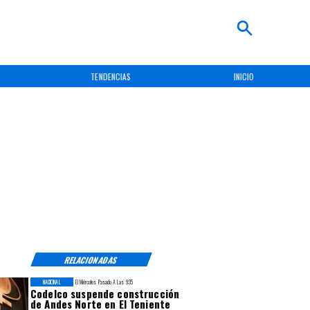
TENDENCIAS
INICIO
RELACIONADAS
NACIONAL
El Miércoles Pasado A Las 9:35
Codelco suspende construcción
de Andes Norte en El Teniente