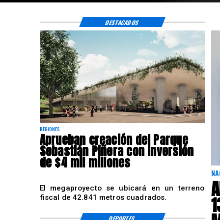
DESTACADOS
REGIONES
Aprueban creación del Parque
Sebastián Piñera con inversión
de $4 mil millones
NA
A
El megaproyecto se ubicará en un terreno
1
fiscal de 42.841 metros cuadrados.
DEPORTES