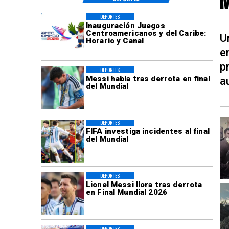
M
DEPORTES
Inauguración Juegos
Centroamericanos y del Caribe:
U
Horario y Canal
e
p
DEPORTES
Messi habla tras derrota en final
a
del Mundial
DEPORTES
FIFA investiga incidentes al final
del Mundial
DEPORTES
Lionel Messi llora tras derrota
en Final Mundial 2026
DEPORTES