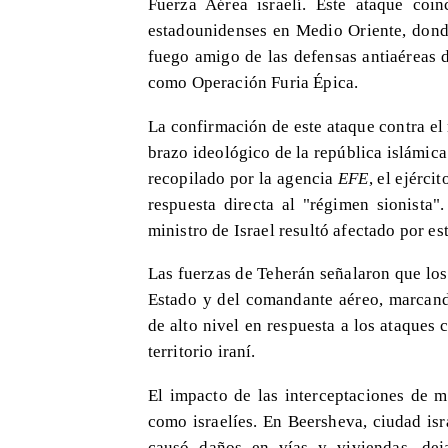
Fuerza Aérea israelí. Este ataque coi
estadounidenses en Medio Oriente, donde
fuego amigo de las defensas antiaéreas 
como Operación Furia Épica.
La confirmación de este ataque contra el
brazo ideológico de la república islámic
recopilado por la agencia
EFE
, el ejérci
respuesta directa al "régimen sionista
ministro de Israel resultó afectado por es
Las fuerzas de Teherán señalaron que los 
Estado y del comandante aéreo, marcando
de alto nivel en respuesta a los ataques
territorio iraní.
El impacto de las interceptaciones de mi
como israelíes. En Beersheva, ciudad isr
causó daños en vías y viviendas, dej