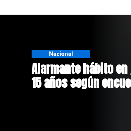
Regiones
Aprueban creación d
Sebastián Piñera con
$4 mil millones