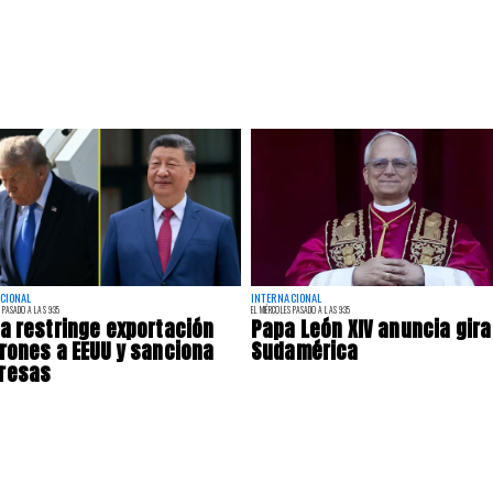
CIONAL
INTERNACIONAL
 PASADO A LAS 9:35
EL MIÉRCOLES PASADO A LAS 9:35
a restringe exportación
Papa León XIV anuncia gira
rones a EEUU y sanciona
Sudamérica
resas