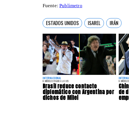
Fuente:
Publimetro
ESTADOS UNIDOS
ISAREL
IRÁN
INTERNACIONAL
INTERNA
EL MIÉRCOLES PASADO A LAS 9:35
EL MIÉRCOLES
Brasil reduce contacto
Chin
diplomático con Argentina por
de d
dichos de Milei
emp