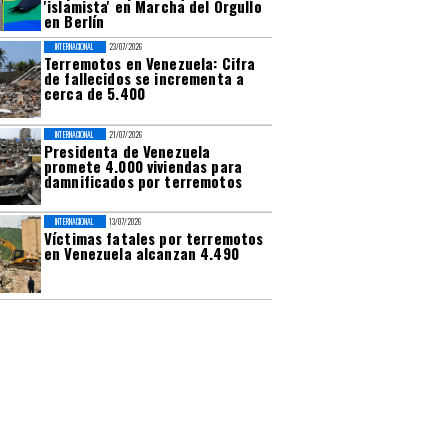
'islamista' en Marcha del Orgullo
en Berlín
INTERNACIONAL
23/07/2026
Terremotos en Venezuela: Cifra
de fallecidos se incrementa a
cerca de 5.400
INTERNACIONAL
21/07/2026
Presidenta de Venezuela
promete 4.000 viviendas para
damnificados por terremotos
INTERNACIONAL
13/07/2026
Víctimas fatales por terremotos
en Venezuela alcanzan 4.490