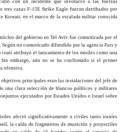
ncidió con un incidente que involucró a las fuerzas
 tres cazas F-15E Strike Eagle fueron derribados por
de Kuwait, en el marco de la escalada militar conocida
 núcleo del gobierno en Tel Aviv fue comunicada por el
a. Según un comunicado difundido por la agencia Fars y
to iraní atribuyó el lanzamiento de los misiles como una
". Sin embargo, aún no se ha confirmado si el primer
ta ofensiva.
objetivos principales eran las instalaciones del jefe de
 una clara selección de blancos políticos y militares
 conjuntos ejecutados por Estados Unidos e Israel sobre
siles afectó significativamente a civiles tanto iraníes
aelí, la caída de fragmentos de munición y proyectiles
ando un saldo de 15 heridos según el servicio de