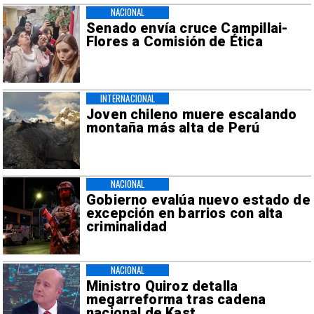
NACIONAL
Senado envía cruce Campillai-
Flores a Comisión de Ética
INTERNACIONAL
Joven chileno muere escalando
montaña más alta de Perú
NACIONAL
Gobierno evalúa nuevo estado de
excepción en barrios con alta
criminalidad
NACIONAL
Ministro Quiroz detalla
megarreforma tras cadena
nacional de Kast