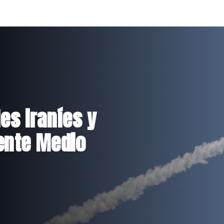
es iraníes y
iente Medio