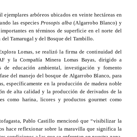
il ejemplares arbóreos ubicados en veinte hectáreas en
ando las especies
Prosopis alba
(Algarrobo Blanco) y
importantes en términos de superficie en el norte del
a del Tamarugal y del Bosque del Tambillo.
Explora Lomas, se realizó la firma de continuidad del
AF y la Compañía Minera Lomas Bayas, dirigido a
les de educación ambiental, investigación y fomento
 fase del manejo del bosque de Algarrobo Blanco, para
as, específicamente en la producción de madera noble
bón de alta calidad y la producción de derivados de la
tales como harina, licores y productos gourmet como
ofagasta, Pablo Castillo mencionó que “visibilizar la
os hace reflexionar sobre la maravilla que significa la
stes condiciones a las que se enfrentan en nuestra zona.