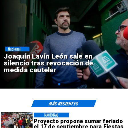
Nacional
Chile y Venezuela formalizan
reinicio de relaciones
consulares
MÁS RECIENTES
NACIONAL
Proyecto propone sumar feriado
el 17 de septiembre para Fiestas