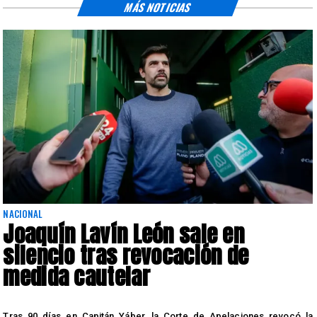
MÁS NOTICIAS
NACIONAL
Joaquín Lavín León sale en
silencio tras revocación de
medida cautelar
s
Tras 90 días en Capitán Yáber, la Corte de Apelaciones revocó la