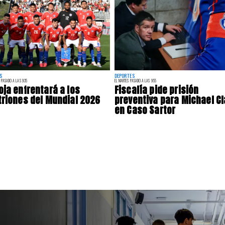
S
DEPORTES
 PASADO A LAS 9:35
EL MARTES PASADO A LAS 9:55
oja enfrentará a los
Fiscalía pide prisión
triones del Mundial 2026
preventiva para Michael Cl
en Caso Sartor