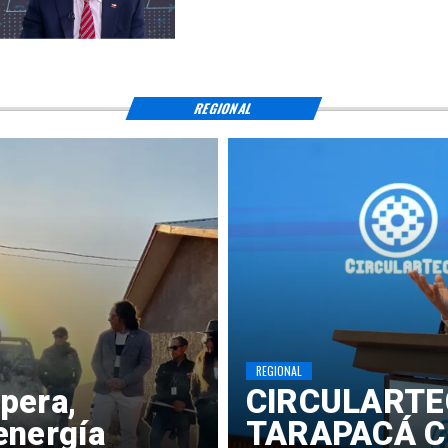
REGIONAL
REGIONAL
pera,
​CIRCULARTE
energía
TARAPACÁ C