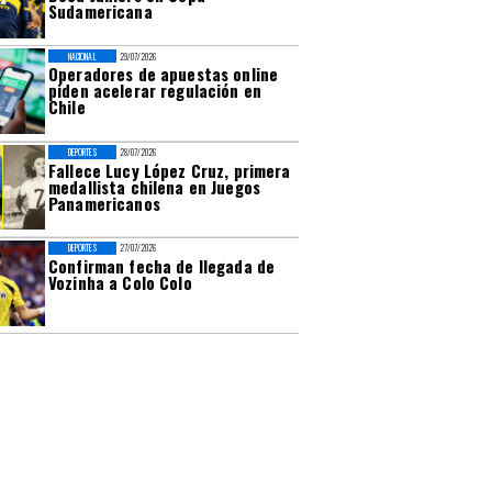
Sudamericana
NACIONAL
29/07/2026
Operadores de apuestas online
piden acelerar regulación en
Chile
DEPORTES
28/07/2026
Fallece Lucy López Cruz, primera
medallista chilena en Juegos
Panamericanos
DEPORTES
27/07/2026
Confirman fecha de llegada de
Vozinha a Colo Colo