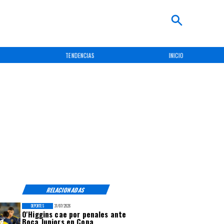
TENDENCIAS
INICIO
RELACIONADAS
DEPORTES
31/07/2026
O'Higgins cae por penales ante
Boca Juniors en Copa