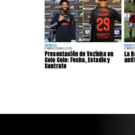
DEPORTES
DEPORTE
EL MIÉRCOLES PASADO A LAS 9:35
EL MIÉRCOLES
Presentación de Vozinha en
La R
Colo Colo: Fecha, Estadio y
anfi
Contrato