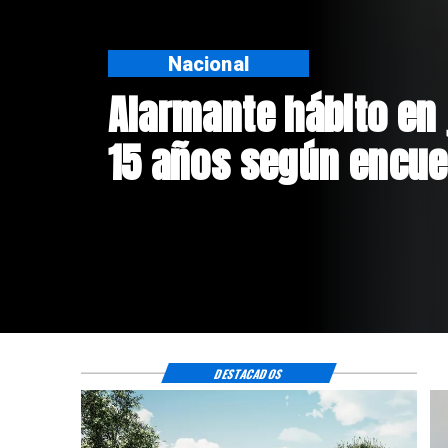
Regiones
Aprueban creación d
Sebastián Piñera con
$4 mil millones
DESTACADOS