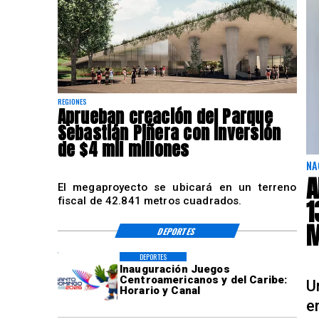
REGIONES
Aprueban creación del Parque
Sebastián Piñera con inversión
de $4 mil millones
NA
A
El megaproyecto se ubicará en un terreno
1
fiscal de 42.841 metros cuadrados.
M
DEPORTES
DEPORTES
Inauguración Juegos
Centroamericanos y del Caribe:
U
Horario y Canal
e