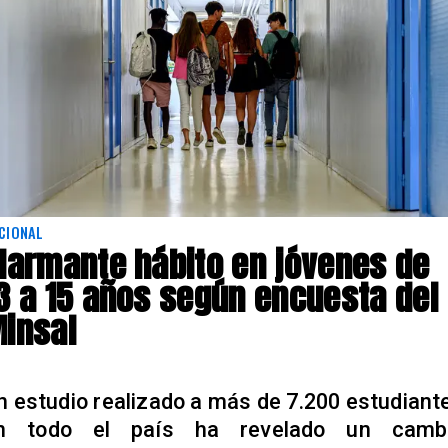
CIONAL
larmante hábito en jóvenes de
3 a 15 años según encuesta del
insal
n estudio realizado a más de 7.200 estudiant
n todo el país ha revelado un camb