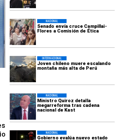
NACIONAL
Senado envía cruce Campillai-
Flores a Comisión de Ética
INTERNACIONAL
Joven chileno muere escalando
montaña más alta de Perú
NACIONAL
Ministro Quiroz detalla
megarreforma tras cadena
nacional de Kast
es
NACIONAL
io
Gobierno evalúa nuevo estado