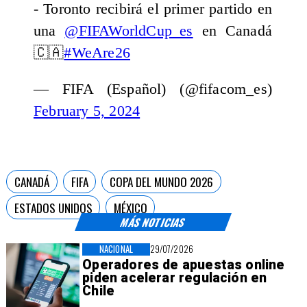
- Toronto recibirá el primer partido en
una
@FIFAWorldCup_es
en Canadá
🇨🇦
#WeAre26
— FIFA (Español) (@fifacom_es)
February 5, 2024
CANADÁ
FIFA
COPA DEL MUNDO 2026
ESTADOS UNIDOS
MÉXICO
MÁS NOTICIAS
NACIONAL
29/07/2026
Operadores de apuestas online
piden acelerar regulación en
Chile