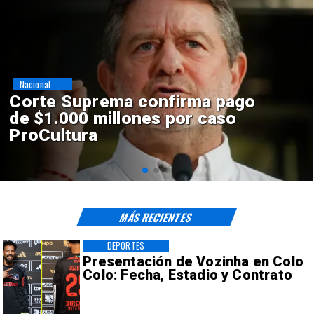
Nacional
Codelco suspende
construcción de Andes Norte
en El Teniente por riesgos
sísmicos
MÁS RECIENTES
DEPORTES
Presentación de Vozinha en Colo
Colo: Fecha, Estadio y Contrato