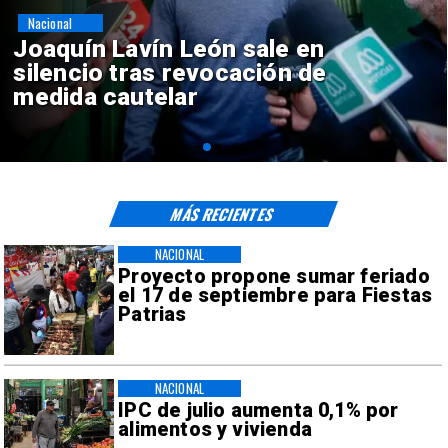
Nacional
Chile y Venezuela formalizan
reinicio de relaciones
consulares
MÁS RECIENTES
NACIONAL
Proyecto propone sumar feriado
el 17 de septiembre para Fiestas
Patrias
NACIONAL
IPC de julio aumenta 0,1% por
alimentos y vivienda