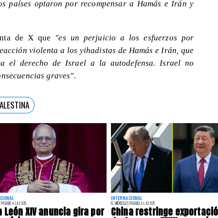
tos países optaron por recompensar a Hamás e Irán y
uenta de X que
"es un perjuicio a los esfuerzos por
eacción violenta a los yihadistas de Hamás e Irán, que
va el derecho de Israel a la autodefensa. Israel no
onsecuencias graves".
ALESTINA
CIONAL
INTERNACIONAL
 PASADO A LAS 9:35
EL MIÉRCOLES PASADO A LAS 9:35
 León XIV anuncia gira por
China restringe exportaci