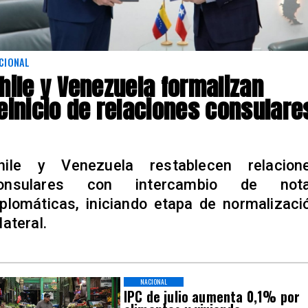
CIONAL
hile y Venezuela formalizan
einicio de relaciones consulare
hile y Venezuela restablecen relacion
onsulares con intercambio de not
iplomáticas, iniciando etapa de normalizaci
lateral.
NACIONAL
IPC de julio aumenta 0,1% por