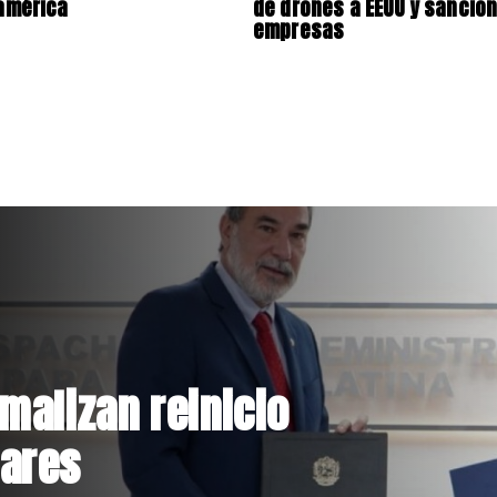
américa
de drones a EEUU y sancio
empresas
dichos de Camila
 Campillai