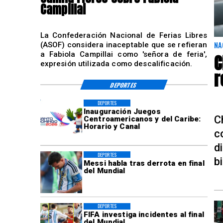
Campillai
La Confederación Nacional de Ferias Libres
NA
(ASOF) considera inaceptable que se refieran
a Fabiola Campillai como 'señora de feria',
C
expresión utilizada como descalificación.
r
DEPORTES
DEPORTES
Inauguración Juegos
C
Centroamericanos y del Caribe:
Horario y Canal
c
d
DEPORTES
bi
Messi habla tras derrota en final
del Mundial
DEPORTES
FIFA investiga incidentes al final
del Mundial