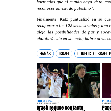
horrendos que el mundo haya visto, es
reconocer un estado palestino".
Finalmente, Katz puntualizó en su c
recuperar a los 128 secuestrados y una r
aleja las posibilidades de paz y soca
abordará esto en silencio; habrá otras c
HAMÁS
ISRAEL
CONFLICTO ISRAEL-P
INTERNACIONAL
INTERNA
EL MIÉRCOLES PASADO A LAS 9:35
EL MIÉRCOLES
Brasil reduce contacto
Papa