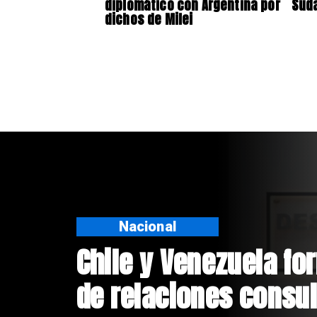
diplomático con Argentina por
Sud
dichos de Milei
Nacional
Feriantes rechazan 
Flores sobre Fabiola