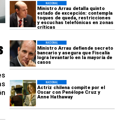
NACIONAL
Ministro Arrau detalla quinto
estado de excepción: contempla
toques de queda, restricciones
y escuchas telefónicas en zonas
críticas
NACIONAL
s
Ministro Arrau defiende secreto
bancario y asegura que Fiscalía
logra levantarlo en la mayoría de
casos
es
NACIONAL
as
Actriz chilena compite por el
ón
Oscar con Penélope Cruz y
Anne Hathaway