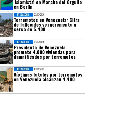
'islamista' en Marcha del Orgullo
en Berlín
INTERNACIONAL
23/07/2026
Terremotos en Venezuela: Cifra
de fallecidos se incrementa a
cerca de 5.400
INTERNACIONAL
21/07/2026
Presidenta de Venezuela
promete 4.000 viviendas para
damnificados por terremotos
INTERNACIONAL
13/07/2026
Víctimas fatales por terremotos
en Venezuela alcanzan 4.490