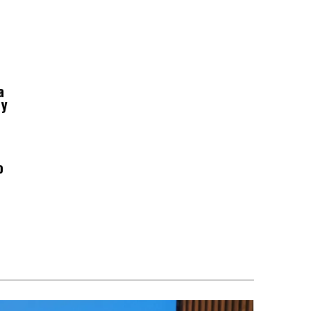
a
 y
o
a