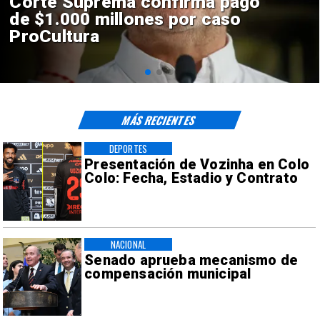
Codelco suspende
construcción de Andes Norte
en El Teniente por riesgos
sísmicos
MÁS RECIENTES
DEPORTES
Presentación de Vozinha en Colo
Colo: Fecha, Estadio y Contrato
NACIONAL
Senado aprueba mecanismo de
compensación municipal