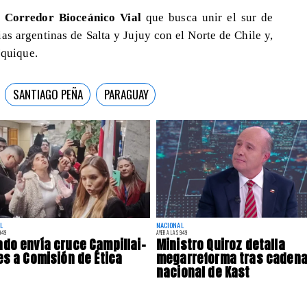
Corredor Bioceánico Vial
que busca unir el sur de
as argentinas de Salta y Jujuy con el Norte de Chile y,
Iquique.
SANTIAGO PEÑA
PARAGUAY
L
NACIONAL
:49
AYER A LAS 9:49
do envía cruce Campillai-
Ministro Quiroz detalla
es a Comisión de Ética
megarreforma tras caden
nacional de Kast