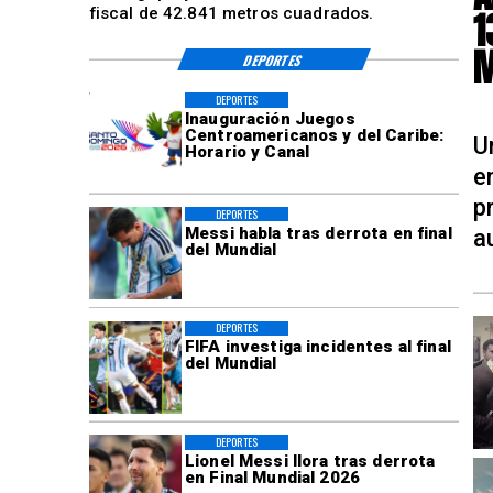
1
fiscal de 42.841 metros cuadrados.
M
DEPORTES
DEPORTES
Inauguración Juegos
Centroamericanos y del Caribe:
U
Horario y Canal
e
p
DEPORTES
Messi habla tras derrota en final
a
del Mundial
DEPORTES
FIFA investiga incidentes al final
del Mundial
DEPORTES
Lionel Messi llora tras derrota
en Final Mundial 2026