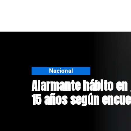
Regiones
Aprueban creación d
Sebastián Piñera con
$4 mil millones