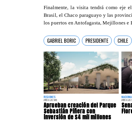
Finalmente, la visita tendrá como eje el
Brasil, el Chaco paraguayo y las provinci
los puertos en Antofagasta, Mejillones e 
GABRIEL BORIC
PRESIDENTE
CHILE
REGIONES
NACIONA
AYER A LAS 9:49
AYER A LAS 9
Aprueban creación del Parque
Sena
Sebastián Piñera con
Flor
inversión de $4 mil millones