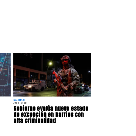
NACIONAL
AYER A LAS 9:49
Gobierno evalúa nuevo estado
a
de excepción en barrios con
alta criminalidad