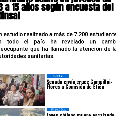
3 a 15 años según encuesta del
insal
n estudio realizado a más de 7.200 estudiant
n todo el país ha revelado un camb
reocupante que ha llamado la atención de l
utoridades sanitarias.
NACIONAL
Senado envía cruce Campillai-
Flores a Comisión de Ética
INTERNACIONAL
Joven chileno muere escalando