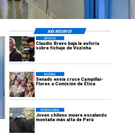
MÁS RECIENTES
DEPORTES
Claudio Bravo baja la euforia
sobre fichaje de Vozinha
NACIONAL
Senado envía cruce Campillai-
Flores a Comisión de Ética
INTERNACIONAL
Joven chileno muere escalando
montaña más alta de Perú