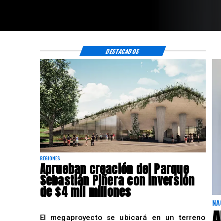
DESTACADOS
REGIONES
Aprueban creación del Parque
Sebastián Piñera con inversión
de $4 mil millones
NA
A
El megaproyecto se ubicará en un terreno