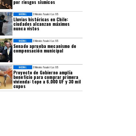
por riesgos sísmicos
NACIONAL
El Miércoles Pasado A Las 9:35
Lluvias históricas en Chile:
ciudades alcanzan máximos
nunca vistos
NACIONAL
El Miércoles Pasado A Las 9:35
Senado aprueba mecanismo de
compensación municipal
NACIONAL
El Miércoles Pasado A Las 9:35
Proyecto de Gobierno amplía
beneficio para comprar primera
vivienda: tope a 6.000 UF y 30 mil
cupos