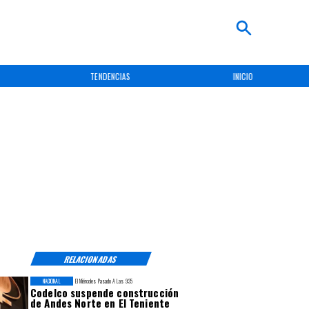
TENDENCIAS
INICIO
RELACIONADAS
NACIONAL
El Miércoles Pasado A Las 9:35
Codelco suspende construcción
de Andes Norte en El Teniente