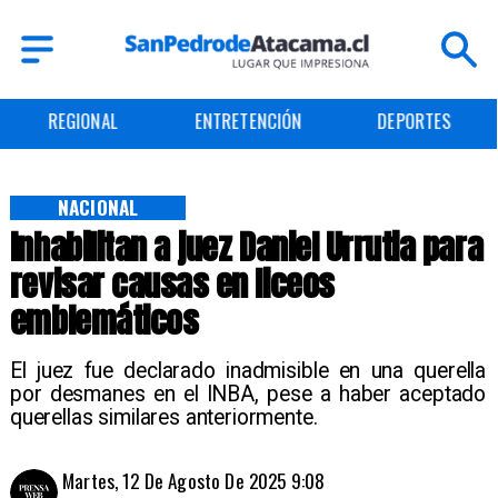
IONAL
ENTRETENCIÓN
DEPORTES
CUL
NACIONAL
Inhabilitan a juez Daniel Urrutia para
revisar causas en liceos
emblemáticos
El juez fue declarado inadmisible en una querella
por desmanes en el INBA, pese a haber aceptado
querellas similares anteriormente.
Martes, 12 De Agosto De 2025 9:08