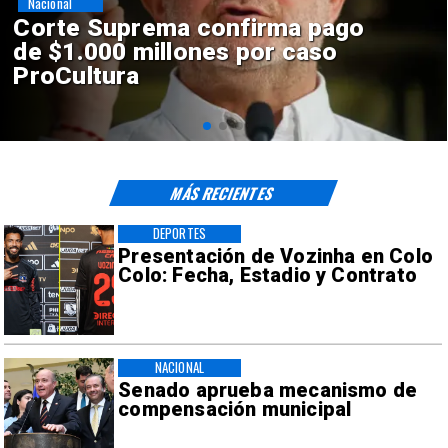
Nacional
Codelco suspende
construcción de Andes Norte
en El Teniente por riesgos
sísmicos
MÁS RECIENTES
DEPORTES
Presentación de Vozinha en Colo
Colo: Fecha, Estadio y Contrato
NACIONAL
Senado aprueba mecanismo de
compensación municipal