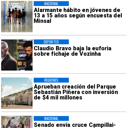
NACIONAL
Alarmante hábito en jóvenes de
13 a 15 años según encuesta del
Minsal
DEPORTES
Claudio Bravo baja la euforia
sobre fichaje de Vozinha
REGIONES
Aprueban creación del Parque
Sebastián Piñera con inversión
de $4 mil millones
NACIONAL
Senado envía cruce Campillai-