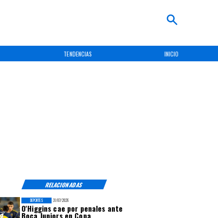
CIAS
INICIO
NACIONAL
RELACIONADAS
DEPORTES
31/07/2026
O'Higgins cae por penales ante
Boca Juniors en Copa