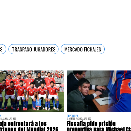
ES
TRASPASO JUGADORES
MERCADO FICHAJES
S
DEPORTES
 PASADO A LAS 9:35
EL MARTES PASADO A LAS 9:55
oja enfrentará a los
Fiscalía pide prisión
triones del Mundial 2026
preventiva para Michael Cl