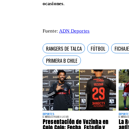
ocasiones
.
Fuente:
ADN Deportes
RANGERS DE TALCA
FÚTBOL
FICHAJ
PRIMERA B CHILE
DEPORTES
DEPORTE
EL MIÉRCOLES PASADO A LAS 9:35
EL MIÉRCOLES
Presentación de Vozinha en
La R
Colo Colo: Fecha, Estadio y
anfi