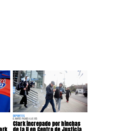
DEPORTES
EL MARTES PASADO A LAS 9:55
Clark increpado por hinchas
ark
de la U en Centro de Justicia