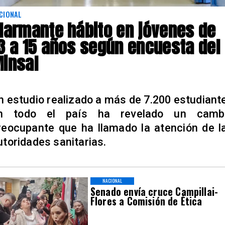
CIONAL
larmante hábito en jóvenes de
3 a 15 años según encuesta del
insal
n estudio realizado a más de 7.200 estudiant
n todo el país ha revelado un camb
reocupante que ha llamado la atención de l
utoridades sanitarias.
NACIONAL
Senado envía cruce Campillai-
Flores a Comisión de Ética