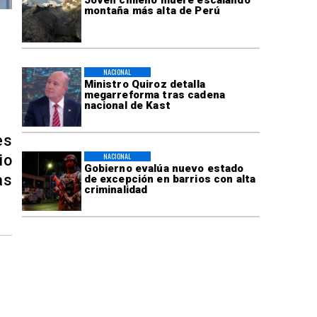
montaña más alta de Perú
NACIONAL
Ministro Quiroz detalla
megarreforma tras cadena
nacional de Kast
es
NACIONAL
io
Gobierno evalúa nuevo estado
as
de excepción en barrios con alta
criminalidad