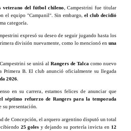
s veterano del fútbol chileno
, Campestrini fue titular
con el equipo "Campanil". Sin embargo,
el club decidió
ima categoría.
mpestrini expresó su deseo de seguir jugando hasta los
 primera división nuevamente, como lo mencionó en
una
 Campestrini se unirá al
Rangers de Talca
como nuevo
a Primera B. El club anunció oficialmente su llegada
ada 2026
.
enso en su carrera, estamos felices de anunciar que
 el séptimo refuerzo de Rangers para la temporada
e su presentación.
d de Concepción, el arquero argentino disputó un total
ecibiendo
25 goles
y dejando su portería invicta en
12