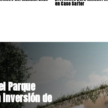
en Caso Sartor
el Parque
 inversión de