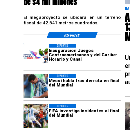
de $4 mil millones
NA
A
El megaproyecto se ubicará en un terreno
1
fiscal de 42.841 metros cuadrados.
M
DEPORTES
DEPORTES
Inauguración Juegos
Centroamericanos y del Caribe:
U
Horario y Canal
e
p
DEPORTES
Messi habla tras derrota en final
a
del Mundial
DEPORTES
FIFA investiga incidentes al final
del Mundial