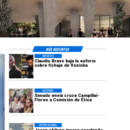
MÁS RECIENTES
DEPORTES
Claudio Bravo baja la euforia
sobre fichaje de Vozinha
NACIONAL
Senado envía cruce Campillai-
Flores a Comisión de Ética
INTERNACIONAL
Joven chileno muere escalando