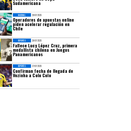
Sudamericana
NACIONAL
29/07/2026
Operadores de apuestas online
piden acelerar regulación en
Chile
DEPORTES
28/07/2026
Fallece Lucy López Cruz, primera
medallista chilena en Juegos
Panamericanos
DEPORTES
27/07/2026
Confirman fecha de llegada de
Vozinha a Colo Colo