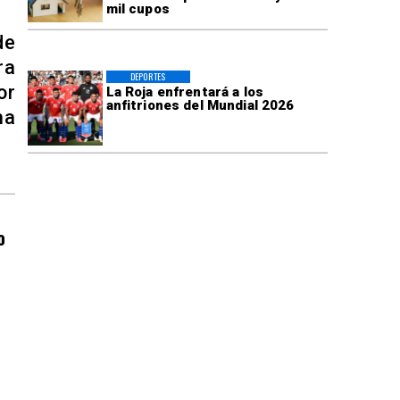
mil cupos
de
ra
DEPORTES
or
La Roja enfrentará a los
anfitriones del Mundial 2026
ma
o