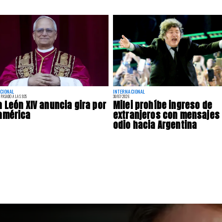
CIONAL
INTERNACIONAL
 PASADO A LAS 9:35
30/07/2026
 León XIV anuncia gira por
Milei prohíbe ingreso de
américa
extranjeros con mensajes
odio hacia Argentina