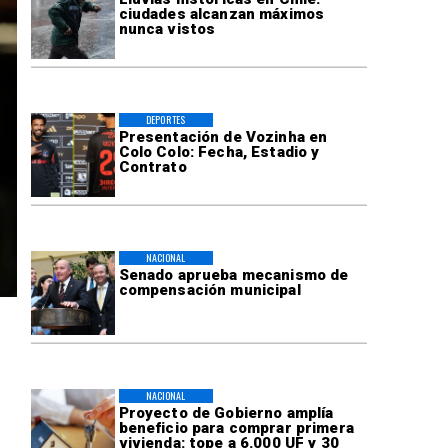
ciudades alcanzan máximos
nunca vistos
DEPORTES
Presentación de Vozinha en
Colo Colo: Fecha, Estadio y
Contrato
NACIONAL
Senado aprueba mecanismo de
compensación municipal
NACIONAL
Proyecto de Gobierno amplía
beneficio para comprar primera
vivienda: tope a 6.000 UF y 30