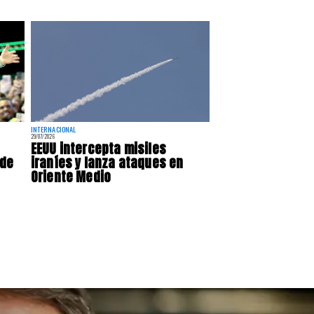
INTERNACIONAL
29/07/2026
EEUU intercepta misiles
 de
iraníes y lanza ataques en
Oriente Medio