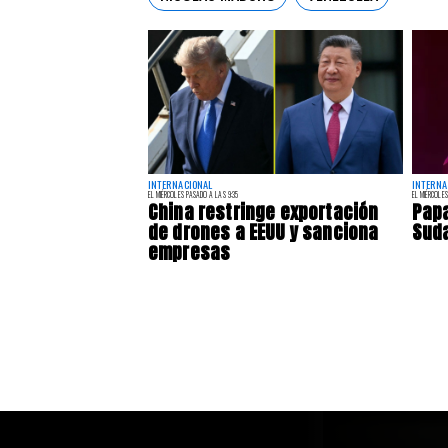
INTERNACIONAL
INTERNA
EL MIÉRCOLES PASADO A LAS 9:35
EL MIÉRCOLES
China restringe exportación
Papa
de drones a EEUU y sanciona
Sud
empresas