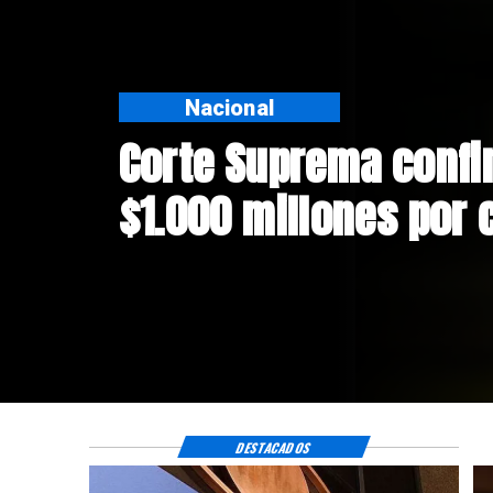
Nacional
Codelco suspende co
Andes Norte en El Te
riesgos sísmicos
DESTACADOS