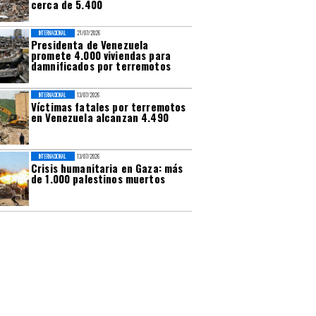
cerca de 5.400
INTERNACIONAL
21/07/2026
Presidenta de Venezuela
promete 4.000 viviendas para
damnificados por terremotos
INTERNACIONAL
13/07/2026
Víctimas fatales por terremotos
en Venezuela alcanzan 4.490
INTERNACIONAL
13/07/2026
Crisis humanitaria en Gaza: más
de 1.000 palestinos muertos