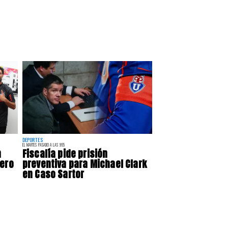
DEPORTES
EL MARTES PASADO A LAS 9:55
n
Fiscalía pide prisión
uero
preventiva para Michael Clark
en Caso Sartor