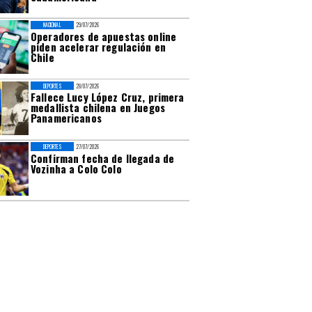
NACIONAL
29/07/2026
Operadores de apuestas online
piden acelerar regulación en
Chile
DEPORTES
28/07/2026
Fallece Lucy López Cruz, primera
medallista chilena en Juegos
Panamericanos
DEPORTES
27/07/2026
Confirman fecha de llegada de
Vozinha a Colo Colo