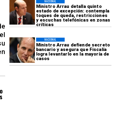
NACIONAL
Ministro Arrau detalla quinto
estado de excepción: contempla
toques de queda, restricciones
y escuchas telefónicas en zonas
críticas
de
el
NACIONAL
su
Ministro Arrau defiende secreto
bancario y asegura que Fiscalía
en
logra levantarlo en la mayoría de
casos
do
s