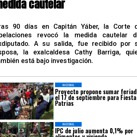
edida cautelar
ras 90 días en Capitán Yáber, la Corte 
pelaciones revocó la medida cautelar d
xdiputado. A su salida, fue recibido por 
sposa, la exalcaldesa Cathy Barriga, qui
ambién está bajo investigación.
NACIONAL
Proyecto propone sumar feria
el 17 de septiembre para Fiesta
Patrias
NACIONAL
IPC de julio aumenta 0,1% por
alimentos y vivienda