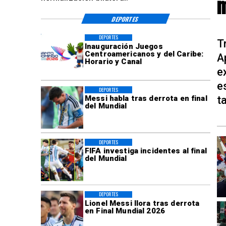
m
DEPORTES
DEPORTES
T
Inauguración Juegos
Centroamericanos y del Caribe:
A
Horario y Canal
e
e
DEPORTES
t
Messi habla tras derrota en final
del Mundial
DEPORTES
FIFA investiga incidentes al final
del Mundial
DEPORTES
Lionel Messi llora tras derrota
en Final Mundial 2026