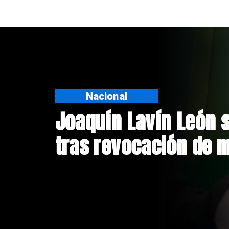
Nacional
Chile y Venezuela fo
de relaciones consu