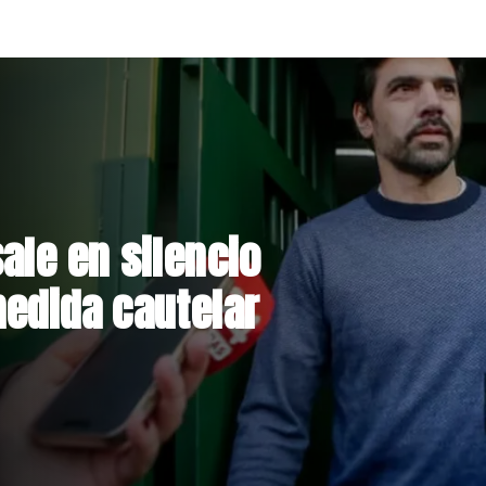
rmalizan reinicio
lares