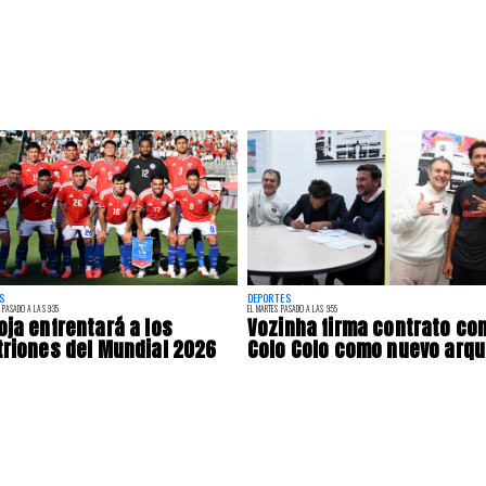
S
DEPORTES
 PASADO A LAS 9:35
EL MARTES PASADO A LAS 9:55
oja enfrentará a los
Vozinha firma contrato co
triones del Mundial 2026
Colo Colo como nuevo arq