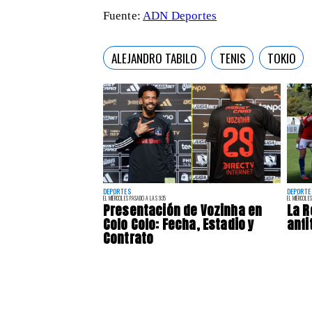
Fuente:
ADN Deportes
ALEJANDRO TABILO
TENIS
TOKIO
DEPORTES
DEPORTE
EL MIÉRCOLES PASADO A LAS 9:35
EL MIÉRCOLES
Presentación de Vozinha en
La R
Colo Colo: Fecha, Estadio y
anfi
Contrato