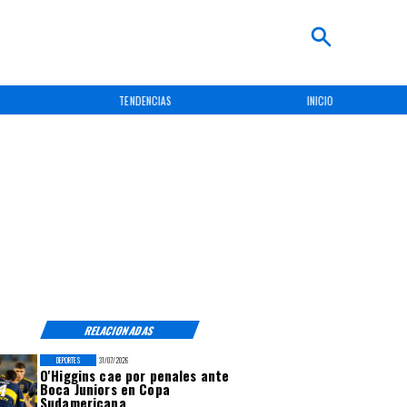
TENDENCIAS
INICIO
RELACIONADAS
DEPORTES
31/07/2026
O'Higgins cae por penales ante
Boca Juniors en Copa
Sudamericana