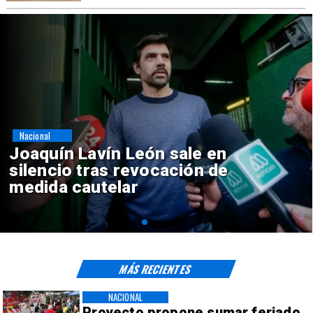
Nacional
Chile y Venezuela formalizan
reinicio de relaciones
consulares
MÁS RECIENTES
NACIONAL
Proyecto propone sumar feriado