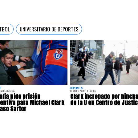
TBOL
UNIVERSITARIO DE DEPORTES
S
DEPORTES
ASADO A LAS 9:55
EL MARTES PASADO A LAS 9:55
alía pide prisión
Clark increpado por hinch
entiva para Michael Clark
de la U en Centro de Justic
aso Sartor