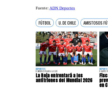
Fuente:
ADN Deportes
FÚTBOL
U. DE CHILE
AMISTOSOS FÚ
DEPORTES
DEPORTE
EL MIÉRCOLES PASADO A LAS 9:35
EL MARTES P
La Roja enfrentará a los
Fisc
anfitriones del Mundial 2026
prev
en C