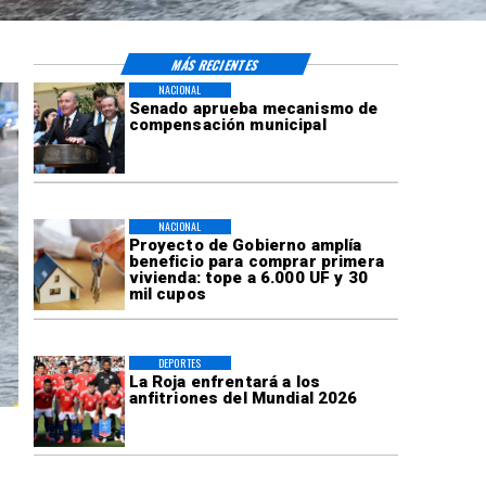
MÁS RECIENTES
NACIONAL
Senado aprueba mecanismo de
compensación municipal
NACIONAL
Proyecto de Gobierno amplía
beneficio para comprar primera
vivienda: tope a 6.000 UF y 30
mil cupos
DEPORTES
La Roja enfrentará a los
anfitriones del Mundial 2026