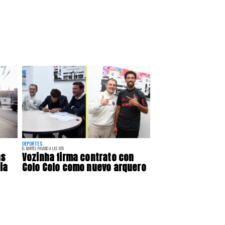
DEPORTES
EL MARTES PASADO A LAS 9:55
as
Vozinha firma contrato con
ia
Colo Colo como nuevo arquero