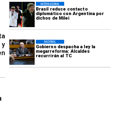
INTERNACIONAL
Brasil reduce contacto
diplomático con Argentina por
dichos de Milei
ta
NACIONAL
 y
Gobierno despacha a ley la
megarreforma: Alcaldes
en
recurrirán al TC
a