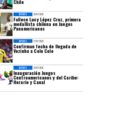
Chile
DEPORTES
28/07/2026
Fallece Lucy López Cruz, primera
medallista chilena en Juegos
Panamericanos
DEPORTES
27/07/2026
Confirman fecha de llegada de
Vozinha a Colo Colo
DEPORTES
23/07/2026
Inauguración Juegos
Centroamericanos y del Caribe:
Horario y Canal