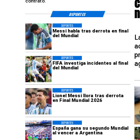
c
contrato.
n
DEPORTES
DEPORTES
Messi habla tras derrota en final
del Mundial
L
a
p
DEPORTES
a
FIFA investiga incidentes al final
del Mundial
DEPORTES
Lionel Messi llora tras derrota
en Final Mundial 2026
DEPORTES
España gana su segundo Mundial
al vencer a Argentina