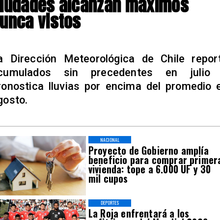
iudades alcanzan máximos
unca vistos
a Dirección Meteorológica de Chile repor
cumulados sin precedentes en julio
ronostica lluvias por encima del promedio 
gosto.
NACIONAL
Proyecto de Gobierno amplía
beneficio para comprar primer
vivienda: tope a 6.000 UF y 30
mil cupos
DEPORTES
La Roja enfrentará a los