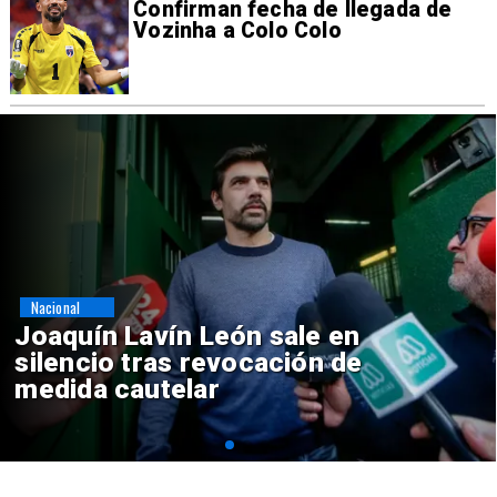
Confirman fecha de llegada de
Vozinha a Colo Colo
Nacional
Chile y Venezuela formalizan
reinicio de relaciones
consulares