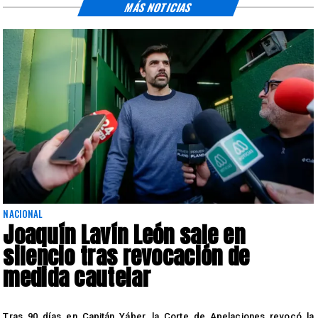
MÁS NOTICIAS
NACIONAL
Joaquín Lavín León sale en
silencio tras revocación de
medida cautelar
s
Tras 90 días en Capitán Yáber, la Corte de Apelaciones revocó la