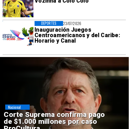
Vozinha a Colo Colo
DEPORTES
23/07/2026
Inauguración Juegos
Centroamericanos y del Caribe:
Horario y Canal
Nacional
Codelco suspende
construcción de Andes Norte
en El Teniente por riesgos