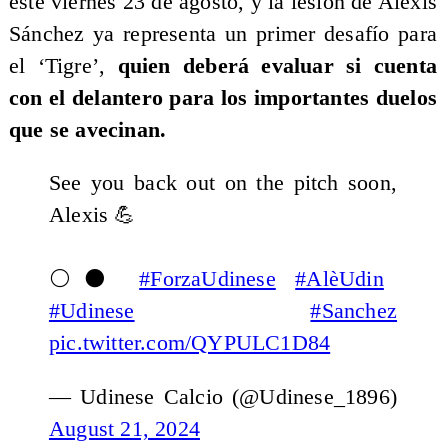
este viernes 23 de agosto, y la lesión de Alexis
Sánchez ya representa un primer desafío para
el ‘Tigre’,
quien deberá evaluar si cuenta
con el delantero para los importantes duelos
que se avecinan.
See you back out on the pitch soon,
Alexis 💪
⚪️⚫️
#ForzaUdinese
#AlèUdin
#Udinese
#Sanchez
pic.twitter.com/QYPULC1D84
— Udinese Calcio (@Udinese_1896)
August 21, 2024