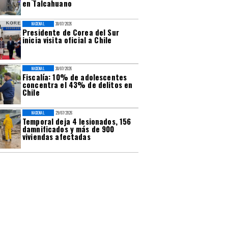
en Talcahuano
NACIONAL
30/07/2026
Presidente de Corea del Sur
inicia visita oficial a Chile
NACIONAL
30/07/2026
Fiscalía: 10% de adolescentes
concentra el 43% de delitos en
Chile
NACIONAL
29/07/2026
Temporal deja 4 lesionados, 156
damnificados y más de 900
viviendas afectadas