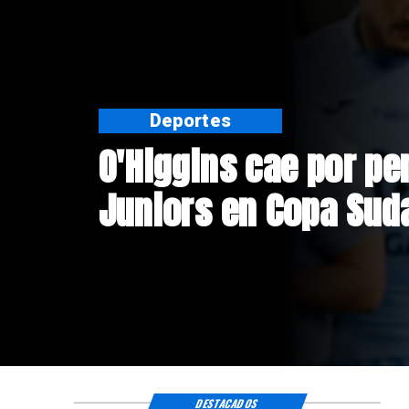
Nacional
Sistema frontal en C
personas aisladas y
afectadas
DESTACADOS