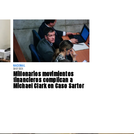
NACIONAL
30/07/2026
Millonarios movimientos
financieros complican a
Michael Clark en Caso Sartor