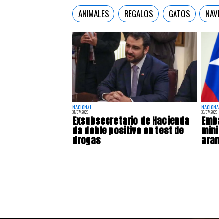
ANIMALES
REGALOS
GATOS
NAV
NACIONAL
NACIONA
31/07/2026
30/07/2026
Exsubsecretario de Hacienda
Emba
da doble positivo en test de
mini
drogas
ara