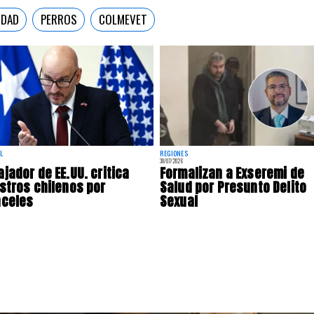
IDAD
PERROS
COLMEVET
L
REGIONES
30/07/2026
jador de EE.UU. critica
Formalizan a Exseremi de
stros chilenos por
Salud por Presunto Delito
nceles
Sexual