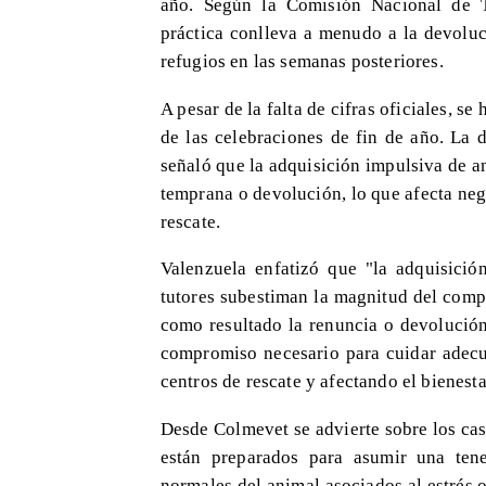
año. Según la Comisión Nacional de T
práctica conlleva a menudo a la devoluc
refugios en las semanas posteriores.
A pesar de la falta de cifras oficiales, s
de las celebraciones de fin de año. La 
señaló que la adquisición impulsiva de 
temprana o devolución, lo que afecta nega
rescate.
Valenzuela enfatizó que "la adquisici
tutores subestiman la magnitud del comp
como resultado la renuncia o devolución
compromiso necesario para cuidar adec
centros de rescate y afectando el bienesta
Desde Colmevet se advierte sobre los ca
están preparados para asumir una ten
normales del animal asociados al estrés o