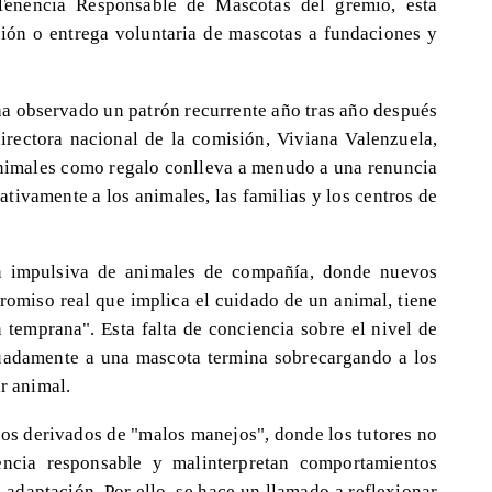
enencia Responsable de Mascotas del gremio, esta
ión o entrega voluntaria de mascotas a fundaciones y
e ha observado un patrón recurrente año tras año después
directora nacional de la comisión, Viviana Valenzuela,
animales como regalo conlleva a menudo a una renuncia
tivamente a los animales, las familias y los centros de
ón impulsiva de animales de compañía, donde nuevos
romiso real que implica el cuidado de un animal, tiene
 temprana". Esta falta de conciencia sobre el nivel de
uadamente a una mascota termina sobrecargando a los
r animal.
sos derivados de "malos manejos", donde los tutores no
encia responsable y malinterpretan comportamientos
 adaptación. Por ello, se hace un llamado a reflexionar