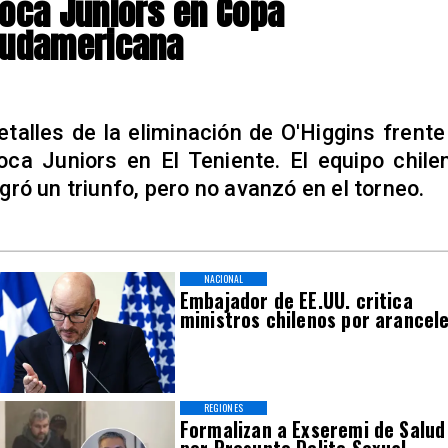
oca Juniors en Copa
udamericana
etalles de la eliminación de O'Higgins frente
oca Juniors en El Teniente. El equipo chile
ogró un triunfo, pero no avanzó en el torneo.
NACIONAL
Embajador de EE.UU. critica
ministros chilenos por arancel
REGIONES
Formalizan a Exseremi de Salud