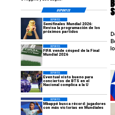
B
S
DEPORTES
DEPORTES
Semifinales Mundial 2026:
Revisa la programación de los
próximos partidos
D
B
DEPORTES
l
FIFA vende césped de la Final
Mundial 2026
DEPORTES
Eventual visto bueno para
conciertos de BTS en el
Nacional complica a la U
DEPORTES
Mbappé busca récord: jugadores
con más victorias en Mundiales