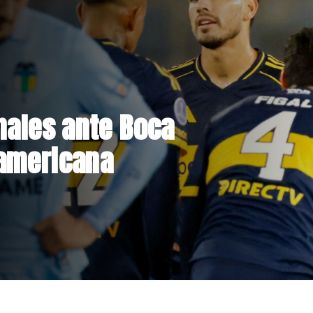
hile deja 435
 730 viviendas