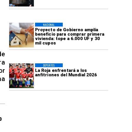
NACIONAL
Proyecto de Gobierno amplía
beneficio para comprar primera
vivienda: tope a 6.000 UF y 30
mil cupos
de
ra
DEPORTES
or
La Roja enfrentará a los
anfitriones del Mundial 2026
ma
o