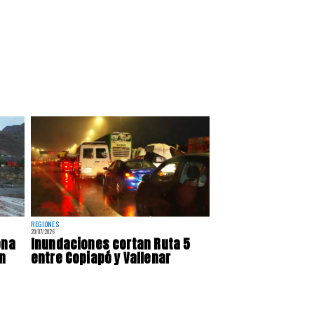
REGIONES
20/07/2026
ona
Inundaciones cortan Ruta 5
n
entre Copiapó y Vallenar