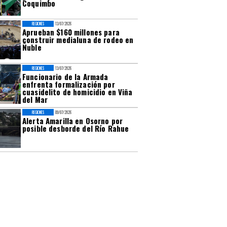
Coquimbo
REGIONES
13/07/2026
Aprueban $160 millones para
construir medialuna de rodeo en
Ñuble
REGIONES
13/07/2026
Funcionario de la Armada
enfrenta formalización por
cuasidelito de homicidio en Viña
del Mar
REGIONES
09/07/2026
Alerta Amarilla en Osorno por
posible desborde del Río Rahue