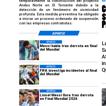
NA
temporalmente la construcción del proyecto
C
Andes Norte en El Teniente debido a la
detección de un fenómeno de sismicidad
$
profunda. Esta medida preventiva ha obligado
a iniciar un proceso ordenado de suspensión
P
con las empresas contratistas.
DEPORTES
DEPORTES
L
Messi habla tras derrota en final
S
del Mundial
A
i
DEPORTES
Q
FIFA investiga incidentes al final
del Mundial
DEPORTES
Lionel Messi llora tras derrota
en Final Mundial 2026