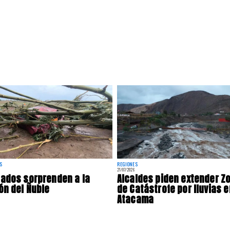
S
REGIONES
21/07/2026
ados sorprenden a la
Alcaldes piden extender Z
ón del Ñuble
de Catástrofe por lluvias e
Atacama