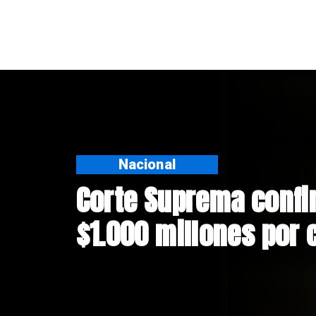
Nacional
Codelco suspende co
Andes Norte en El Te
riesgos sísmicos