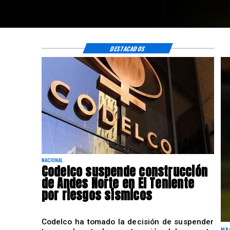
DESTACADOS
NACIONAL
Codelco suspende construcción
de Andes Norte en El Teniente
por riesgos sísmicos
Codelco ha tomado la decisión de suspender