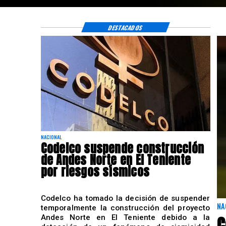
DESTACADOS
NACIONAL
Codelco suspende construcción
de Andes Norte en El Teniente
por riesgos sísmicos
Codelco ha tomado la decisión de suspender
NA
temporalmente la construcción del proyecto
C
Andes Norte en El Teniente debido a la