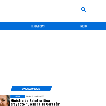
TENDENCIAS
INICIO
RELACIONADAS
NACIONAL
El Martes Pasado A Las 9:55
Ministra de Salud critica
proyecto “Escucha su Corazón”