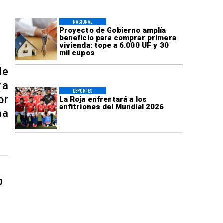
NACIONAL
Proyecto de Gobierno amplía
beneficio para comprar primera
vivienda: tope a 6.000 UF y 30
mil cupos
de
ra
DEPORTES
or
La Roja enfrentará a los
anfitriones del Mundial 2026
ma
o