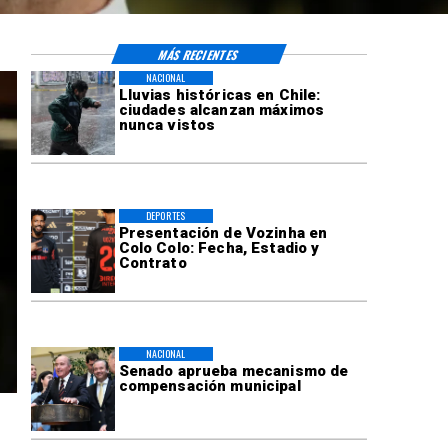
MÁS RECIENTES
NACIONAL
Lluvias históricas en Chile:
ciudades alcanzan máximos
nunca vistos
DEPORTES
Presentación de Vozinha en
Colo Colo: Fecha, Estadio y
Contrato
NACIONAL
Senado aprueba mecanismo de
compensación municipal