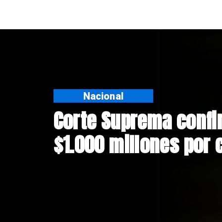
N
Code
Ande
ries