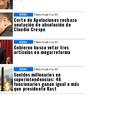
NACIONAL
El Martes Pasado A Las 9:55
Corte de Apelaciones rechaza
anulación de absolución de
Claudio Crespo
NACIONAL
El Martes Pasado A Las 9:55
Gobierno busca vetar tres
artículos en megarreforma
NACIONAL
El Martes Pasado A Las 9:55
Sueldos millonarios en
superintendencias: 46
funcionarios ganan igual o más
que presidente Kast