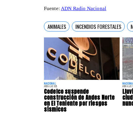
Fuente:
ADN Radio Nacional
ANIMALES
INCENDIOS FORESTALES
NACIONAL
NACIONA
AYER A LAS 9:35
AYER A LAS 9
Codelco suspende
Lluv
construcción de Andes Norte
ciu
en El Teniente por riesgos
nunc
sísmicos