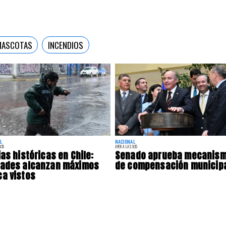
MASCOTAS
INCENDIOS
L
NACIONAL
:35
AYER A LAS 9:35
ias históricas en Chile:
Senado aprueba mecanis
dades alcanzan máximos
de compensación municip
a vistos