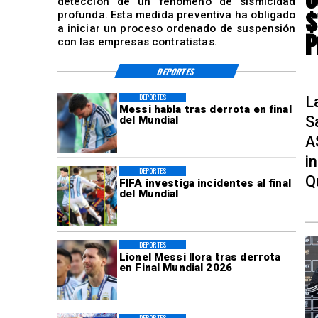
detección de un fenómeno de sismicidad
$
profunda. Esta medida preventiva ha obligado
a iniciar un proceso ordenado de suspensión
P
con las empresas contratistas.
DEPORTES
DEPORTES
L
Messi habla tras derrota en final
S
del Mundial
A
i
DEPORTES
Q
FIFA investiga incidentes al final
del Mundial
DEPORTES
Lionel Messi llora tras derrota
en Final Mundial 2026
DEPORTES