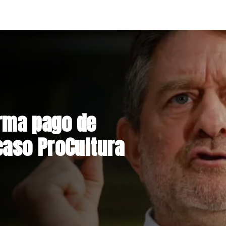
acional
lco suspende construcción
s Norte en El Teniente por
gos sísmicos