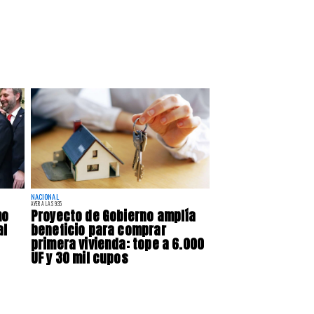
NACIONAL
AYER A LAS 9:35
mo
Proyecto de Gobierno amplía
al
beneficio para comprar
primera vivienda: tope a 6.000
UF y 30 mil cupos