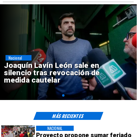
Nacional
Chile y Venezuela formalizan
reinicio de relaciones
consulares
MÁS RECIENTES
NACIONAL
Proyecto propone sumar feriado