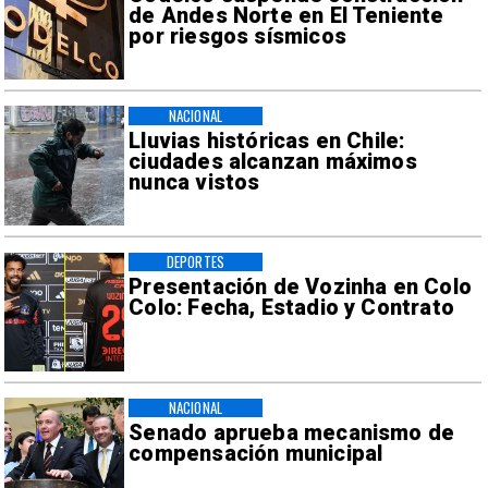
de Andes Norte en El Teniente
por riesgos sísmicos
NACIONAL
Lluvias históricas en Chile:
ciudades alcanzan máximos
nunca vistos
DEPORTES
Presentación de Vozinha en Colo
Colo: Fecha, Estadio y Contrato
NACIONAL
Senado aprueba mecanismo de
compensación municipal